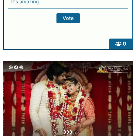
It's amazing
0