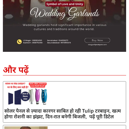
SEO Company in India
AI Tool Review
AI Development Services
Digital Marketing Agency
और पढ़ें
सोलर पैनल से ज़्यादा कारगर साबित हो रही Tulip टरबाइन, खत्म
होगा रोशनी का झंझट, दिन-रात बनेगी बिजली, पढ़ें पूरी डिटेल