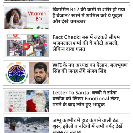
विटामिन B12 की कमी से शरीर हो गया
है बेजान? खाने में शामिल करें ये फूड्स
और देखें चमत्कार
Fact Check: बस में लटकते सीएम
भजनलाल शर्मा की ये फोटो असली,
लेकिन दावा गलत
WFI के नए अध्यक्ष का ऐलान, बृजभूषण
सिंह की जगह लेंगे संजय सिंह
Letter To Santa: बच्ची ने सांता
क्लॉज़ को लिखा Emotional लेटर,
पढ़ने के बाद लोग हुए भावुक
जम्मू कश्मीर में हाड़ कंपाने वाली ठंड
शुरू, झीलों व नदियों में जमी बर्फ; देखें
खूबसूरत नजारा