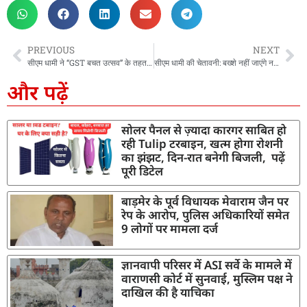
PREVIOUS
NEXT
सीएम धामी ने “GST बचत उत्सव” के तहत राजपुर, देहरादून में विभिन्न दुकानों का किया भ्रमण
सीएम धामी की चेतावनी: बख्शे नहीं जाएंगे नकल माफिया, सरकार को बदनाम करने का रच रहे षडयंत्र
और पढ़ें
सोलर पैनल से ज़्यादा कारगर साबित हो
रही Tulip टरबाइन, खत्म होगा रोशनी
का झंझट, दिन-रात बनेगी बिजली, पढ़ें
पूरी डिटेल
बाड़मेर के पूर्व विधायक मेवाराम जैन पर
रेप के आरोप, पुलिस अधिकारियों समेत
9 लोगों पर मामला दर्ज
ज्ञानवापी परिसर में ASI सर्वे के मामले में
वाराणसी कोर्ट में सुनवाई, मुस्लिम पक्ष ने
दाखिल की है याचिका