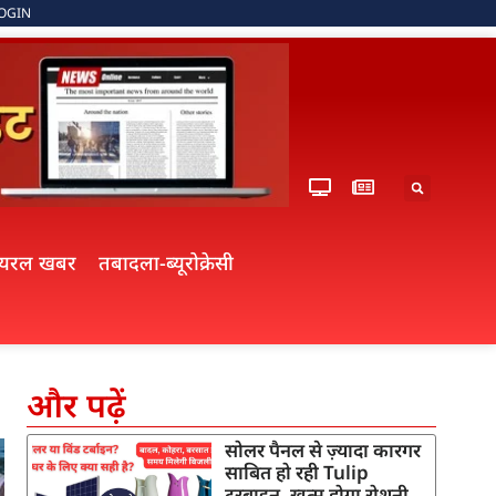
OGIN
ायरल खबर
तबादला-ब्यूरोक्रेसी
और पढ़ें
सोलर पैनल से ज़्यादा कारगर
साबित हो रही Tulip
टरबाइन, खत्म होगा रोशनी