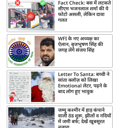
Fact Check: बस में लटकते
सीएम भजनलाल शर्मा की ये
फोटो असली, लेकिन दावा
गलत
WFI के नए अध्यक्ष का
ऐलान, बृजभूषण सिंह की
जगह लेंगे संजय सिंह
Letter To Santa: बच्ची ने
सांता क्लॉज़ को लिखा
Emotional लेटर, पढ़ने के
बाद लोग हुए भावुक
जम्मू कश्मीर में हाड़ कंपाने
वाली ठंड शुरू, झीलों व नदियों
में जमी बर्फ; देखें खूबसूरत
नजारा