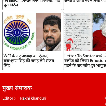
का झंझट, दिन-रात बनेगी बिजली, पढ़ें
समेत 9 लोगों पर मामला दर्
पूरी डिटेल
WFI के नए अध्यक्ष का ऐलान,
Letter To Santa: बच्ची ने
बृजभूषण सिंह की जगह लेंगे संजय
क्लॉज़ को लिखा Emotiona
सिंह
पढ़ने के बाद लोग हुए भावुक
मुख्य संपादक
Editor :- Rakhi khanduri