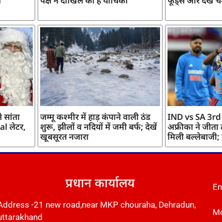
ज
पक्ष ने दाखिल की है याचिका
फूड्स और देखें च
 सांता
जम्मू कश्मीर में हाड़ कंपाने वाली ठंड
IND vs SA 3rd
l लेटर,
शुरू, झीलों व नदियों में जमी बर्फ; देखें
अफ्रीका ने जीता
खूबसूरत नजारा
मिली बल्लेबाजी;
प्रधान कार्यालय
Em
Address -21 new road,near MKP chouraha, Dehradun,
Mo
uttarakhand