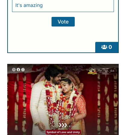
It's amazing
0