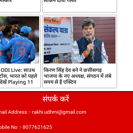
मत्कार
लेकिन दावा गलत
 ODI Live: साउथ
किरण सिंह देव बने ने छत्तीसगढ़
 टॉस, भारत को पहले
भाजपा के नए अध्यक्ष, संगठन में लंबे
 देखें Playing 11
समय से हैं एक्टिव
संपर्क करें
ail Address :- rakhi.udhmi@gmail.com
bile No :- 8077621625