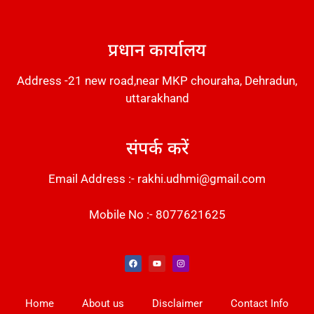
DM Stack
प्रधान कार्यालय
Address -21 new road,near MKP chouraha, Dehradun,
uttarakhand
संपर्क करें
Email Address :- rakhi.udhmi@gmail.com
Mobile No :- 8077621625
Instant Messaging Tool
Law Scholar Hub
Alfa Owl CRM Software
AI SEO Pack
Factory Desk AI
Real Estate Services
Custom Cybersecurity Software Solutions
Web Development Agency
News Portal Development
Home
About us
Disclaimer
Contact Info