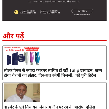
SEO Company in India
AI Tool Review
AI Development Services
Digital Marketing Agency
और पढ़ें
सोलर पैनल से ज़्यादा कारगर साबित हो रही Tulip टरबाइन, खत्म
होगा रोशनी का झंझट, दिन-रात बनेगी बिजली, पढ़ें पूरी डिटेल
बाड़मेर के पूर्व विधायक मेवाराम जैन पर रेप के आरोप, पुलिस