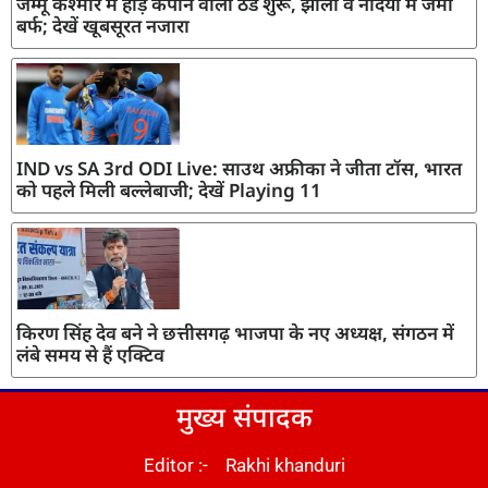
जम्मू कश्मीर में हाड़ कंपाने वाली ठंड शुरू, झीलों व नदियों में जमी
बर्फ; देखें खूबसूरत नजारा
IND vs SA 3rd ODI Live: साउथ अफ्रीका ने जीता टॉस, भारत
को पहले मिली बल्लेबाजी; देखें Playing 11
किरण सिंह देव बने ने छत्तीसगढ़ भाजपा के नए अध्यक्ष, संगठन में
लंबे समय से हैं एक्टिव
मुख्य संपादक
Editor :- Rakhi khanduri