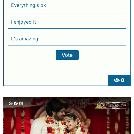
Everything's ok
I enjoyed it
It's amazing
0