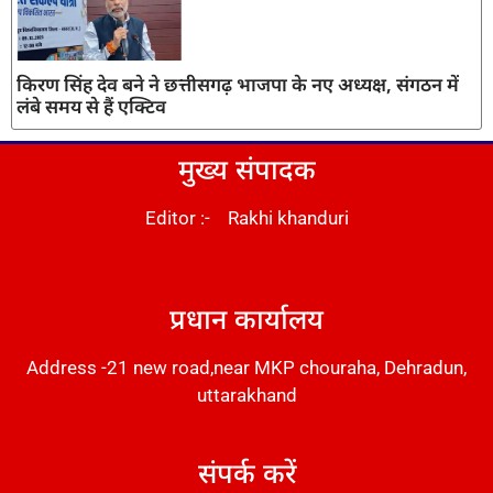
किरण सिंह देव बने ने छत्तीसगढ़ भाजपा के नए अध्यक्ष, संगठन में
लंबे समय से हैं एक्टिव
मुख्य संपादक
Editor :- Rakhi khanduri
DM Stack
प्रधान कार्यालय
Address -21 new road,near MKP chouraha, Dehradun,
uttarakhand
संपर्क करें