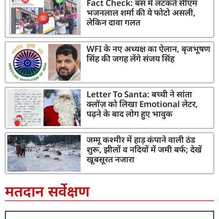
Fact Check: बस में लटकते सीएम
भजनलाल शर्मा की ये फोटो असली,
लेकिन दावा गलत
WFI के नए अध्यक्ष का ऐलान, बृजभूषण
सिंह की जगह लेंगे संजय सिंह
Letter To Santa: बच्ची ने सांता
क्लॉज़ को लिखा Emotional लेटर,
पढ़ने के बाद लोग हुए भावुक
जम्मू कश्मीर में हाड़ कंपाने वाली ठंड
शुरू, झीलों व नदियों में जमी बर्फ; देखें
खूबसूरत नजारा
मतदान सर्वेक्षण