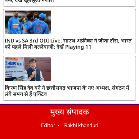
IND vs SA 3rd ODI Live: साउथ अफ्रीका ने जीता टॉस, भारत
को पहले मिली बल्लेबाजी; देखें Playing 11
किरण सिंह देव बने ने छत्तीसगढ़ भाजपा के नए अध्यक्ष, संगठन में
लंबे समय से हैं एक्टिव
मुख्य संपादक
Editor :- Rakhi khanduri
DM Stack