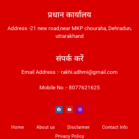
प्रधान कार्यालय
Address -21 new road,near MKP chouraha, Dehradun,
uttarakhand
संपर्क करें
Email Address :- rakhi.udhmi@gmail.com
Mobile No :- 8077621625
Instant Messaging Tool
Law Scholar Hub
Alfa Owl CRM Software
AI SEO Pack
Factory Desk AI
Real Estate Services
Custom Cybersecurity Software Solutions
Web Development Agency
News Portal Development
Home
About us
Disclaimer
Contact Info
Privacy Policy