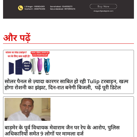
SEO Company in India
AI Tool Review
AI Development Services
Digital Marketing Agency
और पढ़ें
सोलर पैनल से ज़्यादा कारगर साबित हो रही Tulip टरबाइन, खत्म
होगा रोशनी का झंझट, दिन-रात बनेगी बिजली, पढ़ें पूरी डिटेल
बाड़मेर के पूर्व विधायक मेवाराम जैन पर रेप के आरोप, पुलिस
अधिकारियों समेत 9 लोगों पर मामला दर्ज