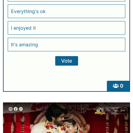
Everything's ok
I enjoyed it
It's amazing
0