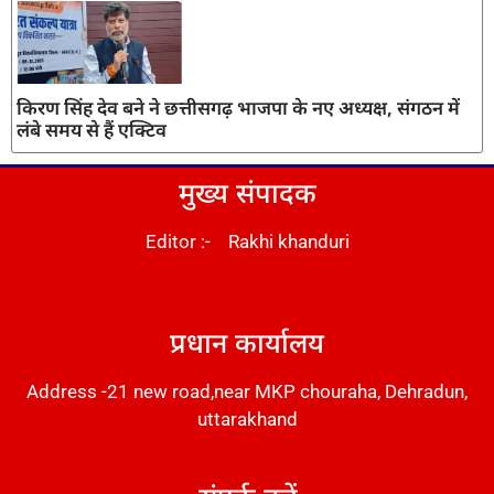
किरण सिंह देव बने ने छत्तीसगढ़ भाजपा के नए अध्यक्ष, संगठन में
लंबे समय से हैं एक्टिव
मुख्य संपादक
Editor :- Rakhi khanduri
DM Stack
प्रधान कार्यालय
Address -21 new road,near MKP chouraha, Dehradun,
uttarakhand