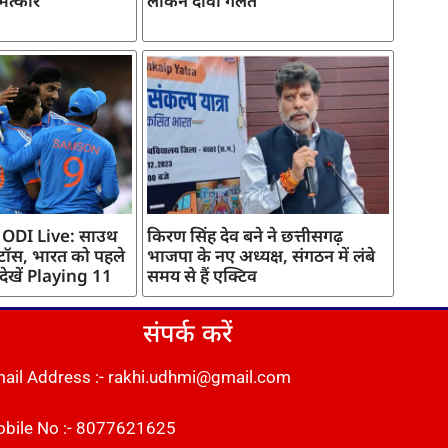
मत्कार
लेकिन दावा गलत
 ODI Live: साउथ
किरण सिंह देव बने ने छत्तीसगढ़
 टॉस, भारत को पहले
भाजपा के नए अध्यक्ष, संगठन में लंबे
 देखें Playing 11
समय से हैं एक्टिव
संपर्क करें
ail Address :- rakhi.udhmi@gmail.com
bile No :- 8077621625