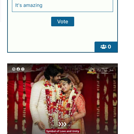
It's amazing
0