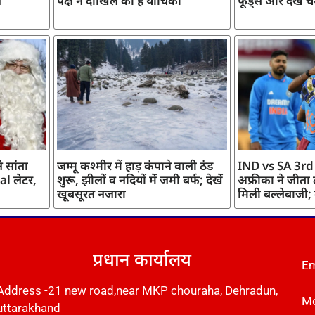
ज
पक्ष ने दाखिल की है याचिका
फूड्स और देखें च
 सांता
जम्मू कश्मीर में हाड़ कंपाने वाली ठंड
IND vs SA 3rd
l लेटर,
शुरू, झीलों व नदियों में जमी बर्फ; देखें
अफ्रीका ने जीता
खूबसूरत नजारा
मिली बल्लेबाजी;
प्रधान कार्यालय
Em
Address -21 new road,near MKP chouraha, Dehradun,
Mo
uttarakhand