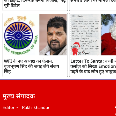
का झंझट, दिन-रात बनेगी बिजली, पढ़ें
समेत 9 लोगों पर मामला दर्
पूरी डिटेल
WFI के नए अध्यक्ष का ऐलान,
Letter To Santa: बच्ची ने
बृजभूषण सिंह की जगह लेंगे संजय
क्लॉज़ को लिखा Emotiona
सिंह
पढ़ने के बाद लोग हुए भावुक
मुख्य संपादक
Editor :- Rakhi khanduri