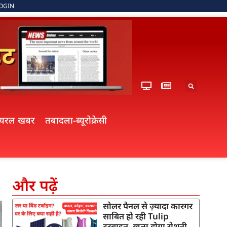
OGIN
ायरल खबर
तबादला-ब्यूरोक्रेसी
और पढ़ें
सोलर पैनल से ज़्यादा कारगर
साबित हो रही Tulip
टरबाइन, खत्म होगा रोशनी