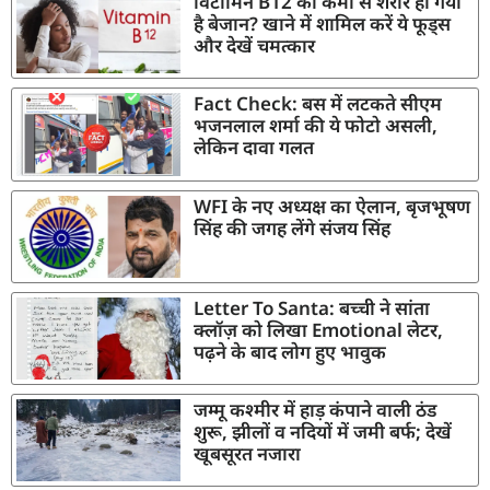
विटामिन B12 की कमी से शरीर हो गया
है बेजान? खाने में शामिल करें ये फूड्स
और देखें चमत्कार
Fact Check: बस में लटकते सीएम
भजनलाल शर्मा की ये फोटो असली,
लेकिन दावा गलत
WFI के नए अध्यक्ष का ऐलान, बृजभूषण
सिंह की जगह लेंगे संजय सिंह
Letter To Santa: बच्ची ने सांता
क्लॉज़ को लिखा Emotional लेटर,
पढ़ने के बाद लोग हुए भावुक
जम्मू कश्मीर में हाड़ कंपाने वाली ठंड
शुरू, झीलों व नदियों में जमी बर्फ; देखें
खूबसूरत नजारा