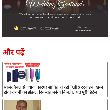
SEO Company in India
AI Tool Review
AI Development Services
Digital Marketing Agency
और पढ़ें
सोलर पैनल से ज़्यादा कारगर साबित हो रही Tulip टरबाइन, खत्म
होगा रोशनी का झंझट, दिन-रात बनेगी बिजली, पढ़ें पूरी डिटेल