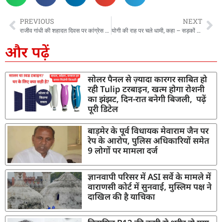
PREVIOUS
NEXT
राजीव गांधी की शहादत दिवस पर कांग्रेस ने दी श्रद्धांजलि, गणेश गोदियाल बोले- सूचना क्रांति के जनक थे राजीव गांधी
योगी की राह पर चले धामी, कहा – सड़कों पर नमाज की इजाजत नहीं…
और पढ़ें
सोलर पैनल से ज़्यादा कारगर साबित हो
रही Tulip टरबाइन, खत्म होगा रोशनी
का झंझट, दिन-रात बनेगी बिजली, पढ़ें
पूरी डिटेल
बाड़मेर के पूर्व विधायक मेवाराम जैन पर
रेप के आरोप, पुलिस अधिकारियों समेत
9 लोगों पर मामला दर्ज
ज्ञानवापी परिसर में ASI सर्वे के मामले में
वाराणसी कोर्ट में सुनवाई, मुस्लिम पक्ष ने
दाखिल की है याचिका