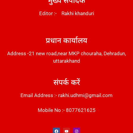
Editor :- Rakhi khanduri
DM Stack
प्रधान कार्यालय
Address -21 new road,near MKP chouraha, Dehradun,
uttarakhand
संपर्क करें
Email Address :- rakhi.udhmi@gmail.com
Mobile No :- 8077621625