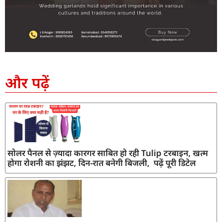
SEO Company in India
AI Tool Review
AI Development Services
Digital Marketing Agency
और पढ़ें
सोलर पैनल से ज़्यादा कारगर साबित हो रही Tulip टरबाइन, खत्म
होगा रोशनी का झंझट, दिन-रात बनेगी बिजली, पढ़ें पूरी डिटेल