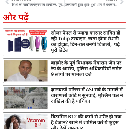
‘शिक्षा की बात’ कार्यक्रम का आयोजन, मुख्य सचिव ने की वीडियो कॉन्फ्रेंसिंग के माध्यम से की छात्र-छात्राओं से बातचीत
उत्तरकाशी हुआ धुआं-धुआं, आग से धधक रहे जंगल, बहुमूल्य वन संपदा हो रही खाक
और पढ़ें
सोलर पैनल से ज़्यादा कारगर साबित हो
रही Tulip टरबाइन, खत्म होगा रोशनी
का झंझट, दिन-रात बनेगी बिजली, पढ़ें
पूरी डिटेल
बाड़मेर के पूर्व विधायक मेवाराम जैन पर
रेप के आरोप, पुलिस अधिकारियों समेत
9 लोगों पर मामला दर्ज
ज्ञानवापी परिसर में ASI सर्वे के मामले में
वाराणसी कोर्ट में सुनवाई, मुस्लिम पक्ष ने
दाखिल की है याचिका
विटामिन B12 की कमी से शरीर हो गया
है बेजान? खाने में शामिल करें ये फूड्स
और देखें चमत्कार