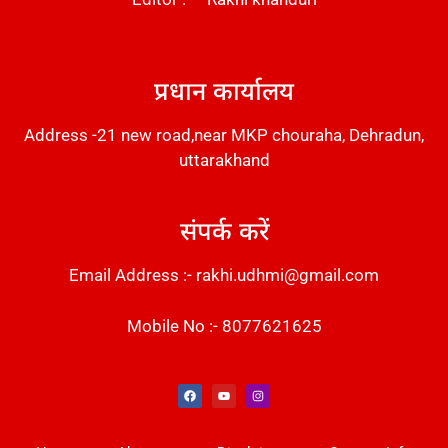
DM Stack
प्रधान कार्यालय
Address -21 new road,near MKP chouraha, Dehradun,
uttarakhand
संपर्क करें
Email Address :- rakhi.udhmi@gmail.com
Mobile No :- 8077621625
Instant Messaging Tool
Law Scholar Hub
Alfa Owl CRM Software
AI SEO Pack
Factory Desk AI
Real Estate Services
Custom Cybersecurity Software Solutions
Web Development Agency
News Portal Development