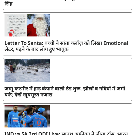
सिंह
Letter To Santa: बच्ची ने सांता क्लॉज़ को लिखा Emotional
लेटर, पढ़ने के बाद लोग हुए भावुक
जम्मू कश्मीर में हाड़ कंपाने वाली ठंड शुरू, झीलों व नदियों में जमी
बर्फ; देखें खूबसूरत नजारा
IND vs SA 3rd ODI Live: साउथ अफ्रीका ने जीता टॉस, भारत