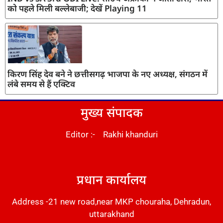
को पहले मिली बल्लेबाजी; देखें Playing 11
किरण सिंह देव बने ने छत्तीसगढ़ भाजपा के नए अध्यक्ष, संगठन में
लंबे समय से हैं एक्टिव
मुख्य संपादक
Editor :- Rakhi khanduri
DM Stack
प्रधान कार्यालय
Address -21 new road,near MKP chouraha, Dehradun,
uttarakhand