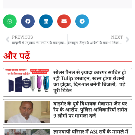
PREVIOUS
NEXT
हल्द्वानी में पत्रकार से मारपीट के बाद एक्शन, दो लोग गिरफ्तार, अवैध निर्माण पर गरजा बुलडोजर
देहरादून: डीएम के आदेशों के बाद भी शिकायतों पर नहीं हो रहा एक्शन, परेशान फरियादी, समस्याएं जस की तस
और पढ़ें
सोलर पैनल से ज़्यादा कारगर साबित हो
रही Tulip टरबाइन, खत्म होगा रोशनी
का झंझट, दिन-रात बनेगी बिजली, पढ़ें
पूरी डिटेल
बाड़मेर के पूर्व विधायक मेवाराम जैन पर
रेप के आरोप, पुलिस अधिकारियों समेत
9 लोगों पर मामला दर्ज
ज्ञानवापी परिसर में ASI सर्वे के मामले में