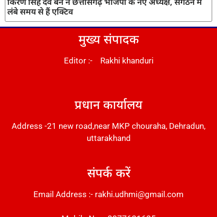
किरण सिंह देव बने ने छत्तीसगढ़ भाजपा के नए अध्यक्ष, संगठन में
लंबे समय से हैं एक्टिव
मुख्य संपादक
Editor :- Rakhi khanduri
DM Stack
प्रधान कार्यालय
Address -21 new road,near MKP chouraha, Dehradun,
uttarakhand
संपर्क करें
Email Address :- rakhi.udhmi@gmail.com