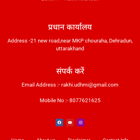
DM Stack
प्रधान कार्यालय
Address -21 new road,near MKP chouraha, Dehradun,
uttarakhand
संपर्क करें
Email Address :- rakhi.udhmi@gmail.com
Mobile No :- 8077621625
Instant Messaging Tool
Law Scholar Hub
Alfa Owl CRM Software
AI SEO Pack
Factory Desk AI
Real Estate Services
Custom Cybersecurity Software Solutions
Web Development Agency
News Portal Development