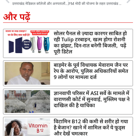
उत्तराखंड: मेडिकल कॉलेजों और अस्पतालों में होगा फायर सेफ्टी ऑडिट, स्वास्थ्य सचिव ने दिए सख्त निर्देश
PM मोदी की योजना के तहत उत्तराखंड के 4310 युवा बनेंगे आपदा मित्र, स्काउट, NCC, NSS सहित अन्य युवा बनेंगे योजना का हिस्सा
और पढ़ें
सोलर पैनल से ज़्यादा कारगर साबित हो
रही Tulip टरबाइन, खत्म होगा रोशनी
का झंझट, दिन-रात बनेगी बिजली, पढ़ें
पूरी डिटेल
बाड़मेर के पूर्व विधायक मेवाराम जैन पर
रेप के आरोप, पुलिस अधिकारियों समेत
9 लोगों पर मामला दर्ज
ज्ञानवापी परिसर में ASI सर्वे के मामले में
वाराणसी कोर्ट में सुनवाई, मुस्लिम पक्ष ने
दाखिल की है याचिका
विटामिन B12 की कमी से शरीर हो गया
है बेजान? खाने में शामिल करें ये फूड्स
और देखें चमत्कार