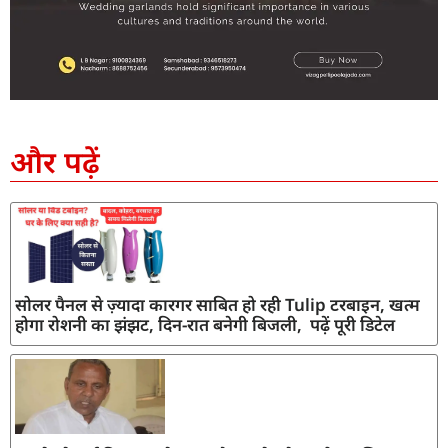
SEO Company in India
AI Tool Review
AI Development Services
Digital Marketing Agency
और पढ़ें
सोलर पैनल से ज़्यादा कारगर साबित हो रही Tulip टरबाइन, खत्म
होगा रोशनी का झंझट, दिन-रात बनेगी बिजली, पढ़ें पूरी डिटेल