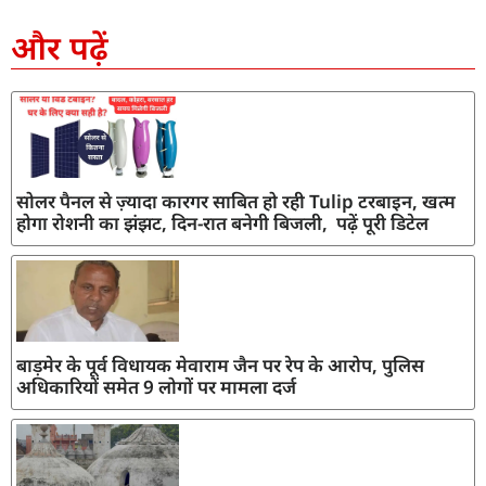
SEO Company in India
AI Tool Review
AI Development Services
Digital Marketing Agency
और पढ़ें
सोलर पैनल से ज़्यादा कारगर साबित हो रही Tulip टरबाइन, खत्म
होगा रोशनी का झंझट, दिन-रात बनेगी बिजली, पढ़ें पूरी डिटेल
बाड़मेर के पूर्व विधायक मेवाराम जैन पर रेप के आरोप, पुलिस
अधिकारियों समेत 9 लोगों पर मामला दर्ज