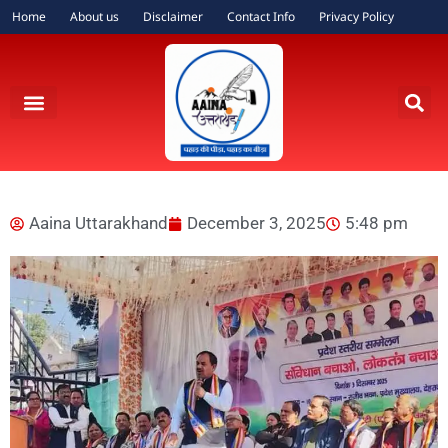
Home
About us
Disclaimer
Contact Info
Privacy Policy
Aaina Uttarakhand
December 3, 2025
5:48 pm