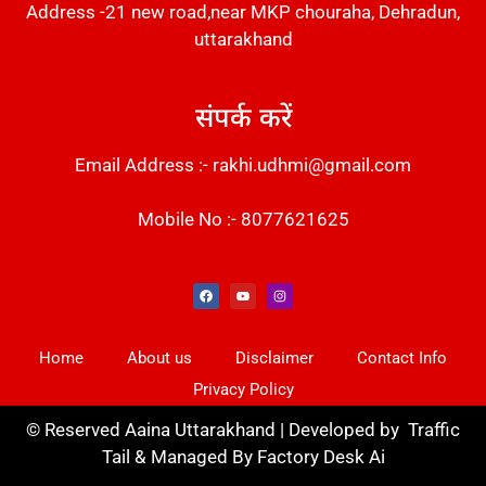
Address -21 new road,near MKP chouraha, Dehradun,
uttarakhand
संपर्क करें
Email Address :- rakhi.udhmi@gmail.com
Mobile No :- 8077621625
Instant Messaging Tool
Law Scholar Hub
Alfa Owl CRM Software
AI SEO Pack
Factory Desk AI
Real Estate Services
Custom Cybersecurity Software Solutions
Web Development Agency
News Portal Development
Home
About us
Disclaimer
Contact Info
Privacy Policy
©
Reserved Aaina Uttarakhand | Developed by
Traffic
Tail
& Managed By
Factory Desk Ai