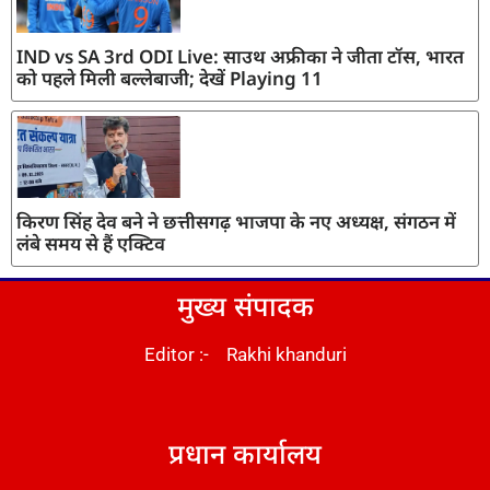
IND vs SA 3rd ODI Live: साउथ अफ्रीका ने जीता टॉस, भारत
को पहले मिली बल्लेबाजी; देखें Playing 11
किरण सिंह देव बने ने छत्तीसगढ़ भाजपा के नए अध्यक्ष, संगठन में
लंबे समय से हैं एक्टिव
मुख्य संपादक
Editor :- Rakhi khanduri
DM Stack
प्रधान कार्यालय