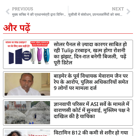
PREVIOUS
NEXT
मुख्य सचिव ने की प्रधानमंत्री द्वारा विभिन्न अवसरों पर शिलान्यास की गयी परियोजनाओं की प्रगति की समीक्षा
यूसीसी में संशोधन, उपनलकर्मियों को समान कार्य का समान वेतन, जानें धामी कैबिनेट के अन्य फैसले
और पढ़ें
सोलर पैनल से ज़्यादा कारगर साबित हो
रही Tulip टरबाइन, खत्म होगा रोशनी
का झंझट, दिन-रात बनेगी बिजली, पढ़ें
पूरी डिटेल
बाड़मेर के पूर्व विधायक मेवाराम जैन पर
रेप के आरोप, पुलिस अधिकारियों समेत
9 लोगों पर मामला दर्ज
ज्ञानवापी परिसर में ASI सर्वे के मामले में
वाराणसी कोर्ट में सुनवाई, मुस्लिम पक्ष ने
दाखिल की है याचिका
विटामिन B12 की कमी से शरीर हो गया