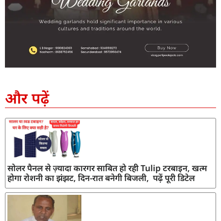
SEO Company in India
AI Tool Review
AI Development Services
Digital Marketing Agency
और पढ़ें
सोलर पैनल से ज़्यादा कारगर साबित हो रही Tulip टरबाइन, खत्म
होगा रोशनी का झंझट, दिन-रात बनेगी बिजली, पढ़ें पूरी डिटेल