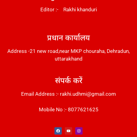
Editor :- Rakhi khanduri
DM Stack
प्रधान कार्यालय
Address -21 new road,near MKP chouraha, Dehradun,
uttarakhand
संपर्क करें
Email Address :- rakhi.udhmi@gmail.com
Mobile No :- 8077621625
Instant Messaging Tool
Law Scholar Hub
Alfa Owl CRM Software
AI SEO Pack