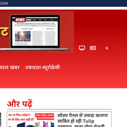
OGIN
ायरल खबर
तबादला-ब्यूरोक्रेसी
और पढ़ें
सोलर पैनल से ज़्यादा कारगर
साबित हो रही Tulip
टरबाइन, खत्म होगा रोशनी