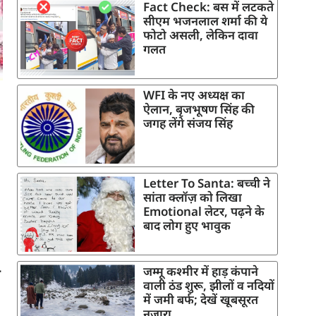
Fact Check: बस में लटकते
सीएम भजनलाल शर्मा की ये
फोटो असली, लेकिन दावा
गलत
WFI के नए अध्यक्ष का
ऐलान, बृजभूषण सिंह की
जगह लेंगे संजय सिंह
Letter To Santa: बच्ची ने
सांता क्लॉज़ को लिखा
Emotional लेटर, पढ़ने के
बाद लोग हुए भावुक
ा
जम्मू कश्मीर में हाड़ कंपाने
वाली ठंड शुरू, झीलों व नदियों
में जमी बर्फ; देखें खूबसूरत
नजारा