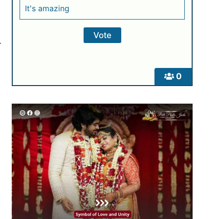
It's amazing
े
0