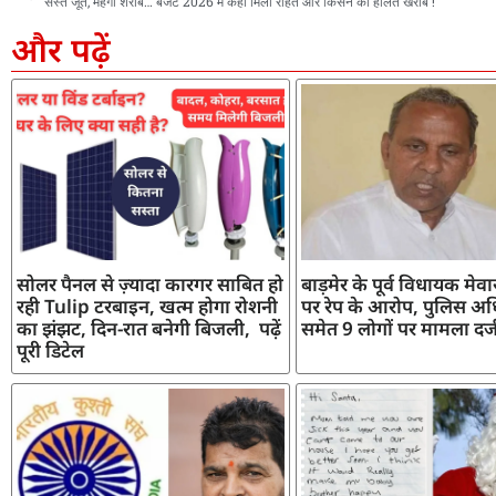
सस्ते जूते, महंगी शराब… बजट 2026 में कहां मिली राहत और किसने की हालत खराब !
और पढ़ें
सोलर पैनल से ज़्यादा कारगर साबित हो
बाड़मेर के पूर्व विधायक मेव
रही Tulip टरबाइन, खत्म होगा रोशनी
पर रेप के आरोप, पुलिस अध
का झंझट, दिन-रात बनेगी बिजली, पढ़ें
समेत 9 लोगों पर मामला दर्
पूरी डिटेल