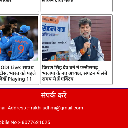
मत्कार
लेकिन दावा गलत
 ODI Live: साउथ
किरण सिंह देव बने ने छत्तीसगढ़
 टॉस, भारत को पहले
भाजपा के नए अध्यक्ष, संगठन में लंबे
 देखें Playing 11
समय से हैं एक्टिव
संपर्क करें
ail Address :- rakhi.udhmi@gmail.com
bile No :- 8077621625