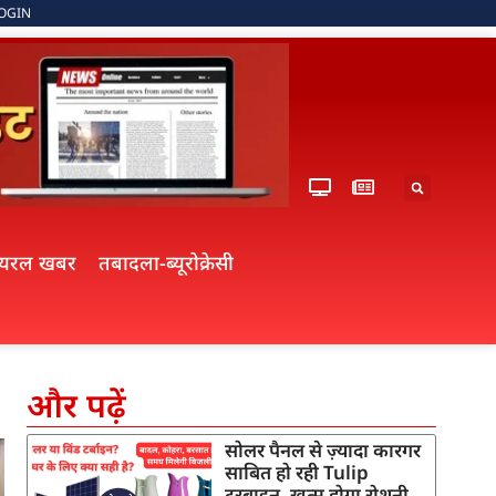
OGIN
ायरल खबर
तबादला-ब्यूरोक्रेसी
और पढ़ें
सोलर पैनल से ज़्यादा कारगर
साबित हो रही Tulip
टरबाइन, खत्म होगा रोशनी