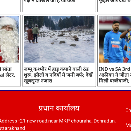
ज
पक्ष ने दाखिल की है याचिका
फूड्स और देखें च
 सांता
जम्मू कश्मीर में हाड़ कंपाने वाली ठंड
IND vs SA 3rd
l लेटर,
शुरू, झीलों व नदियों में जमी बर्फ; देखें
अफ्रीका ने जीता
खूबसूरत नजारा
मिली बल्लेबाजी;
प्रधान कार्यालय
Em
Address -21 new road,near MKP chouraha, Dehradun,
Mo
uttarakhand