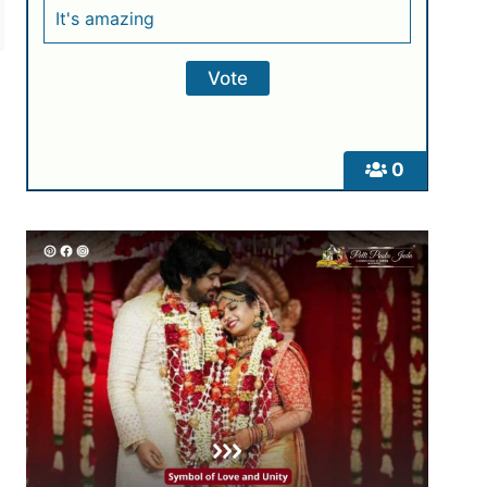
It's amazing
0