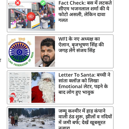
Fact Check: बस में लटकते
सीएम भजनलाल शर्मा की ये
फोटो असली, लेकिन दावा
गलत
WFI के नए अध्यक्ष का
ऐलान, बृजभूषण सिंह की
जगह लेंगे संजय सिंह
र
Letter To Santa: बच्ची ने
सांता क्लॉज़ को लिखा
Emotional लेटर, पढ़ने के
बाद लोग हुए भावुक
जम्मू कश्मीर में हाड़ कंपाने
वाली ठंड शुरू, झीलों व नदियों
में जमी बर्फ; देखें खूबसूरत
नजारा