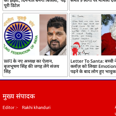
का झंझट, दिन-रात बनेगी बिजली, पढ़ें
समेत 9 लोगों पर मामला दर्
पूरी डिटेल
WFI के नए अध्यक्ष का ऐलान,
Letter To Santa: बच्ची ने
बृजभूषण सिंह की जगह लेंगे संजय
क्लॉज़ को लिखा Emotiona
सिंह
पढ़ने के बाद लोग हुए भावुक
मुख्य संपादक
Editor :- Rakhi khanduri