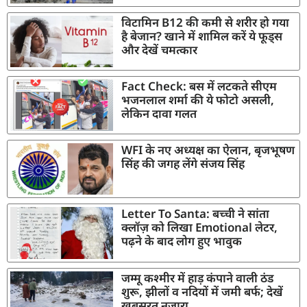
विटामिन B12 की कमी से शरीर हो गया
है बेजान? खाने में शामिल करें ये फूड्स
और देखें चमत्कार
Fact Check: बस में लटकते सीएम
भजनलाल शर्मा की ये फोटो असली,
लेकिन दावा गलत
WFI के नए अध्यक्ष का ऐलान, बृजभूषण
सिंह की जगह लेंगे संजय सिंह
Letter To Santa: बच्ची ने सांता
क्लॉज़ को लिखा Emotional लेटर,
पढ़ने के बाद लोग हुए भावुक
जम्मू कश्मीर में हाड़ कंपाने वाली ठंड
शुरू, झीलों व नदियों में जमी बर्फ; देखें
खूबसूरत नजारा