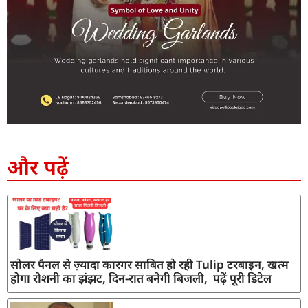
SEO Company in India
AI Tool Review
AI Development Services
Digital Marketing Agency
और पढ़ें
सोलर पैनल से ज़्यादा कारगर साबित हो रही Tulip टरबाइन, खत्म
होगा रोशनी का झंझट, दिन-रात बनेगी बिजली, पढ़ें पूरी डिटेल