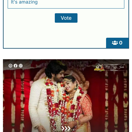
It's amazing
0