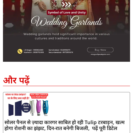
SEO Company in India
AI Tool Review
AI Development Services
Digital Marketing Agency
और पढ़ें
सोलर पैनल से ज़्यादा कारगर साबित हो रही Tulip टरबाइन, खत्म
होगा रोशनी का झंझट, दिन-रात बनेगी बिजली, पढ़ें पूरी डिटेल