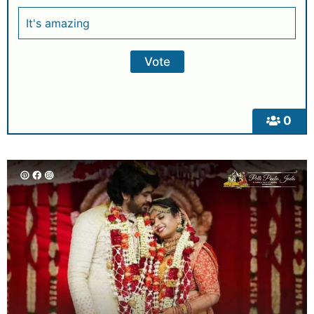
It's amazing
0