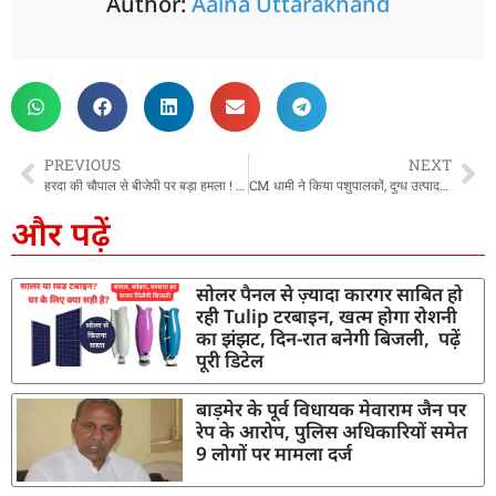
Author:
Aaina Uttarakhand
PREVIOUS
NEXT
हरदा की चौपाल से बीजेपी पर बड़ा हमला ! कहा – लोकतंत्र और संविधान खतरे में ?
CM धामी ने किया पशुपालकों, दुग्ध उत्पादकों और मत्स्य पालकों से संवाद, CM ने कहा- योजनाओं के माध्यम से बढ़ाई जा रही किसानों की आय
और पढ़ें
सोलर पैनल से ज़्यादा कारगर साबित हो
रही Tulip टरबाइन, खत्म होगा रोशनी
का झंझट, दिन-रात बनेगी बिजली, पढ़ें
पूरी डिटेल
बाड़मेर के पूर्व विधायक मेवाराम जैन पर
रेप के आरोप, पुलिस अधिकारियों समेत
9 लोगों पर मामला दर्ज