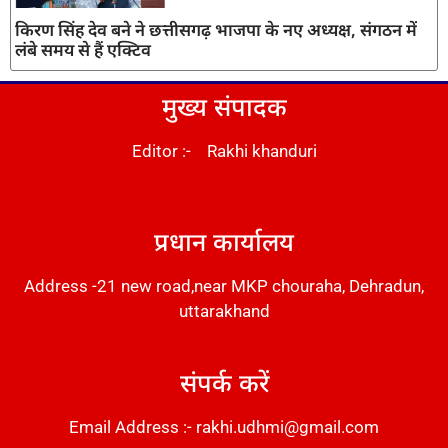
किरण सिंह देव बने ने छत्तीसगढ़ भाजपा के नए अध्यक्ष, संगठन में
लंबे समय से हैं एक्टिव
मुख्य संपादक
Editor :- Rakhi khanduri
DM Stack
प्रधान कार्यालय
Address -21 new road,near MKP chouraha, Dehradun,
uttarakhand
संपर्क करें
Email Address :- rakhi.udhmi@gmail.com