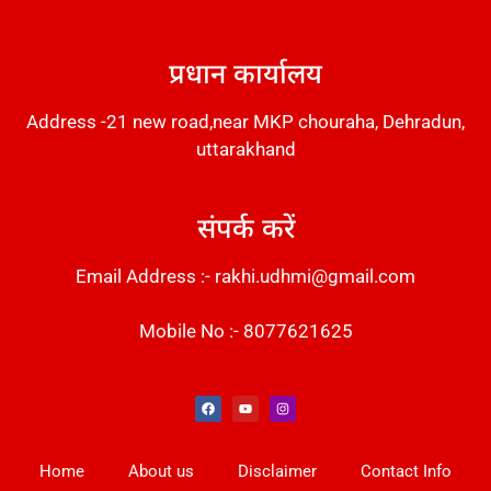
DM Stack
प्रधान कार्यालय
Address -21 new road,near MKP chouraha, Dehradun,
uttarakhand
संपर्क करें
Email Address :- rakhi.udhmi@gmail.com
Mobile No :- 8077621625
Instant Messaging Tool
Law Scholar Hub
Alfa Owl CRM Software
AI SEO Pack
Factory Desk AI
Real Estate Services
Custom Cybersecurity Software Solutions
Web Development Agency
News Portal Development
Home
About us
Disclaimer
Contact Info