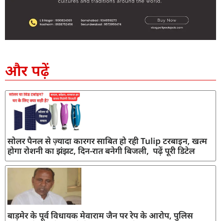
SEO Company in India
AI Tool Review
AI Development Services
Digital Marketing Agency
और पढ़ें
सोलर पैनल से ज़्यादा कारगर साबित हो रही Tulip टरबाइन, खत्म
होगा रोशनी का झंझट, दिन-रात बनेगी बिजली, पढ़ें पूरी डिटेल
बाड़मेर के पूर्व विधायक मेवाराम जैन पर रेप के आरोप, पुलिस