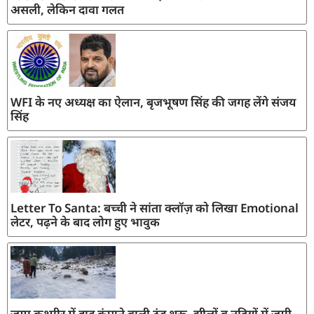
असली, लेकिन दावा गलत
WFI के नए अध्यक्ष का ऐलान, बृजभूषण सिंह की जगह लेंगे संजय
सिंह
Letter To Santa: बच्ची ने सांता क्लॉज़ को लिखा Emotional
लेटर, पढ़ने के बाद लोग हुए भावुक
जम्मू कश्मीर में हाड़ कंपाने वाली ठंड शुरू, झीलों व नदियों में जमी