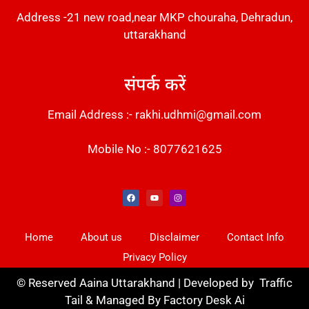
Address -21 new road,near MKP chouraha, Dehradun,
uttarakhand
संपर्क करें
Email Address :- rakhi.udhmi@gmail.com
Mobile No :- 8077621625
Instant Messaging Tool
Law Scholar Hub
Alfa Owl CRM Software
AI SEO Pack
Factory Desk AI
Real Estate Services
Custom Cybersecurity Software Solutions
Web Development Agency
News Portal Development
Home
About us
Disclaimer
Contact Info
Privacy Policy
©
Reserved Aaina Uttarakhand | Developed by
Traffic
Tail
& Managed By
Factory Desk Ai