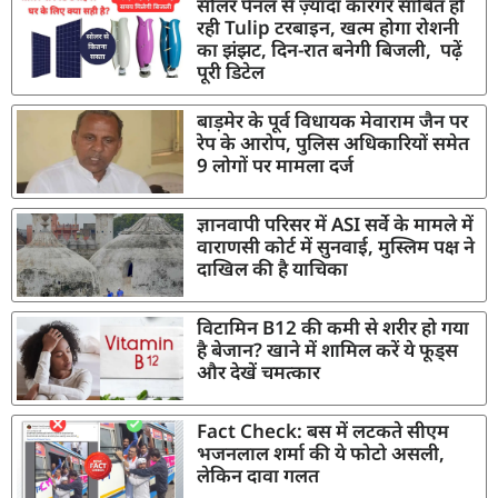
सोलर पैनल से ज़्यादा कारगर साबित हो
रही Tulip टरबाइन, खत्म होगा रोशनी
का झंझट, दिन-रात बनेगी बिजली, पढ़ें
पूरी डिटेल
बाड़मेर के पूर्व विधायक मेवाराम जैन पर
रेप के आरोप, पुलिस अधिकारियों समेत
9 लोगों पर मामला दर्ज
ज्ञानवापी परिसर में ASI सर्वे के मामले में
वाराणसी कोर्ट में सुनवाई, मुस्लिम पक्ष ने
दाखिल की है याचिका
विटामिन B12 की कमी से शरीर हो गया
है बेजान? खाने में शामिल करें ये फूड्स
और देखें चमत्कार
Fact Check: बस में लटकते सीएम
भजनलाल शर्मा की ये फोटो असली,
लेकिन दावा गलत