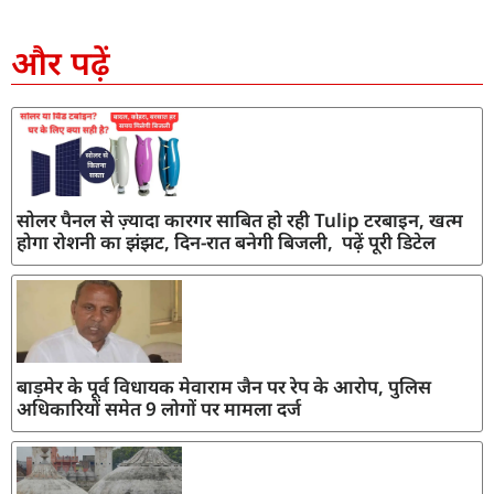
SEO Company in India
AI Tool Review
AI Development Services
Digital Marketing Agency
और पढ़ें
सोलर पैनल से ज़्यादा कारगर साबित हो रही Tulip टरबाइन, खत्म
होगा रोशनी का झंझट, दिन-रात बनेगी बिजली, पढ़ें पूरी डिटेल
बाड़मेर के पूर्व विधायक मेवाराम जैन पर रेप के आरोप, पुलिस
अधिकारियों समेत 9 लोगों पर मामला दर्ज