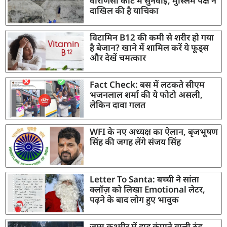
वाराणसी कोर्ट में सुनवाई, मुस्लिम पक्ष ने
दाखिल की है याचिका
विटामिन B12 की कमी से शरीर हो गया
है बेजान? खाने में शामिल करें ये फूड्स
और देखें चमत्कार
Fact Check: बस में लटकते सीएम
भजनलाल शर्मा की ये फोटो असली,
लेकिन दावा गलत
WFI के नए अध्यक्ष का ऐलान, बृजभूषण
सिंह की जगह लेंगे संजय सिंह
Letter To Santa: बच्ची ने सांता
क्लॉज़ को लिखा Emotional लेटर,
पढ़ने के बाद लोग हुए भावुक
जम्मू कश्मीर में हाड़ कंपाने वाली ठंड