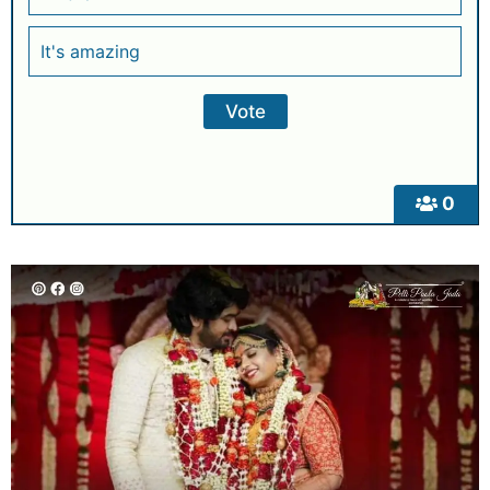
It's amazing
0