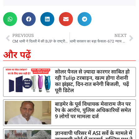
PREVIOUS
NEXT
CM धामी ने दिल्ली में की BJP के राष्ट्रीय कार्यकारी अध्यक्ष नितिन नबीन से मुलाक़ात, BJP राष्ट्रीय अध्यक्ष के नॉमिनेशन में भी हुए शामिल
धामी सरकार का बड़ा फैसला-672 न्याय पंचायतों में तैनात कृषि सहायकों का मानदेय बढ़ाया, अब 8300 की जगह मिलेंगे 12391 रुपये
और पढ़ें
सोलर पैनल से ज़्यादा कारगर साबित हो
रही Tulip टरबाइन, खत्म होगा रोशनी
का झंझट, दिन-रात बनेगी बिजली, पढ़ें
पूरी डिटेल
बाड़मेर के पूर्व विधायक मेवाराम जैन पर
रेप के आरोप, पुलिस अधिकारियों समेत
9 लोगों पर मामला दर्ज
ज्ञानवापी परिसर में ASI सर्वे के मामले में