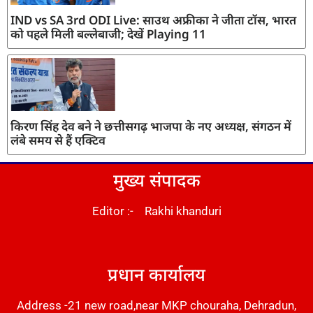
IND vs SA 3rd ODI Live: साउथ अफ्रीका ने जीता टॉस, भारत
को पहले मिली बल्लेबाजी; देखें Playing 11
किरण सिंह देव बने ने छत्तीसगढ़ भाजपा के नए अध्यक्ष, संगठन में
लंबे समय से हैं एक्टिव
मुख्य संपादक
Editor :- Rakhi khanduri
DM Stack
प्रधान कार्यालय
Address -21 new road,near MKP chouraha, Dehradun,