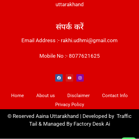
uttarakhand
संपर्क करें
Email Address :- rakhi.udhmi@gmail.com
Mobile No :- 8077621625
Instant Messaging Tool
Law Scholar Hub
Alfa Owl CRM Software
AI SEO Pack
Factory Desk AI
Real Estate Services
Custom Cybersecurity Software Solutions
Web Development Agency
News Portal Development
Home
About us
Disclaimer
Contact Info
Privacy Policy
©
Reserved Aaina Uttarakhand | Developed by
Traffic
Tail
& Managed By
Factory Desk Ai