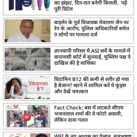
का झंझट, दिन-रात बनेगी बिजली, पढ़ें
पूरी डिटेल
बाड़मेर के पूर्व विधायक मेवाराम जैन पर
रेप के आरोप, पुलिस अधिकारियों समेत
9 लोगों पर मामला दर्ज
ज्ञानवापी परिसर में ASI सर्वे के मामले में
वाराणसी कोर्ट में सुनवाई, मुस्लिम पक्ष ने
दाखिल की है याचिका
विटामिन B12 की कमी से शरीर हो गया
है बेजान? खाने में शामिल करें ये फूड्स
और देखें चमत्कार
Fact Check: बस में लटकते सीएम
भजनलाल शर्मा की ये फोटो असली,
लेकिन दावा गलत
WFI के नए अध्यक्ष का ऐलान, बृजभूषण