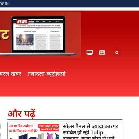
OGIN
ायरल खबर
तबादला-ब्यूरोक्रेसी
और पढ़ें
सोलर पैनल से ज़्यादा कारगर
साबित हो रही Tulip
टरबाइन, खत्म होगा रोशनी