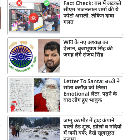
Fact Check: बस में लटकते
सीएम भजनलाल शर्मा की ये
फोटो असली, लेकिन दावा
गलत
WFI के नए अध्यक्ष का
ऐलान, बृजभूषण सिंह की
जगह लेंगे संजय सिंह
Letter To Santa: बच्ची ने
सांता क्लॉज़ को लिखा
Emotional लेटर, पढ़ने के
बाद लोग हुए भावुक
जम्मू कश्मीर में हाड़ कंपाने
वाली ठंड शुरू, झीलों व नदियों
र
में जमी बर्फ; देखें खूबसूरत
नजारा