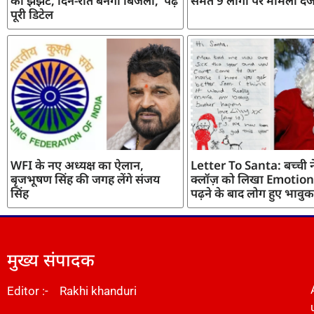
का झंझट, दिन-रात बनेगी बिजली, पढ़ें
समेत 9 लोगों पर मामला दर्
पूरी डिटेल
WFI के नए अध्यक्ष का ऐलान,
Letter To Santa: बच्ची ने
बृजभूषण सिंह की जगह लेंगे संजय
क्लॉज़ को लिखा Emotiona
सिंह
पढ़ने के बाद लोग हुए भावुक
मुख्य संपादक
Editor :- Rakhi khanduri