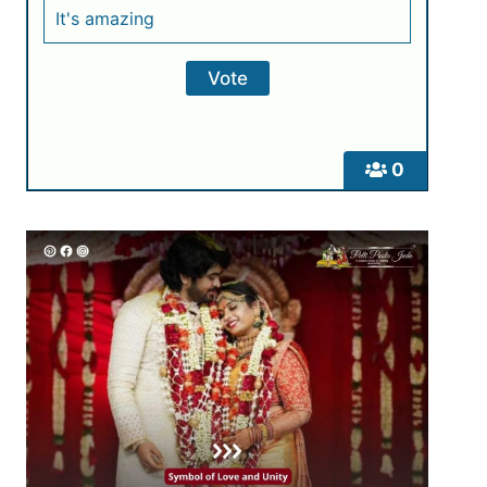
It's amazing
0