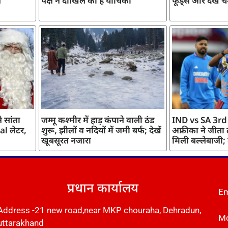
ज
पक्ष ने दाखिल की है याचिका
फूड्स और देखें च
 सांता
जम्मू कश्मीर में हाड़ कंपाने वाली ठंड
IND vs SA 3rd
l लेटर,
शुरू, झीलों व नदियों में जमी बर्फ; देखें
अफ्रीका ने जीता
खूबसूरत नजारा
मिली बल्लेबाजी;
प्रधान कार्यालय
Em
Address -21 new road,near MKP chouraha, Dehradun,
Mo
uttarakhand