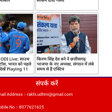
मत्कार
लेकिन दावा गलत
 ODI Live: साउथ
किरण सिंह देव बने ने छत्तीसगढ़
 टॉस, भारत को पहले
भाजपा के नए अध्यक्ष, संगठन में लंबे
 देखें Playing 11
समय से हैं एक्टिव
संपर्क करें
ail Address :- rakhi.udhmi@gmail.com
bile No :- 8077621625