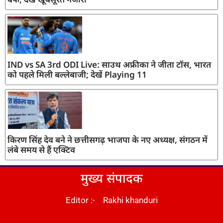
IND vs SA 3rd ODI Live: साउथ अफ्रीका ने जीता टॉस, भारत
को पहले मिली बल्लेबाजी; देखें Playing 11
किरण सिंह देव बने ने छत्तीसगढ़ भाजपा के नए अध्यक्ष, संगठन में
लंबे समय से हैं एक्टिव
मुख्य संपादक
Editor :- Rakhi khanduri
DM Stack