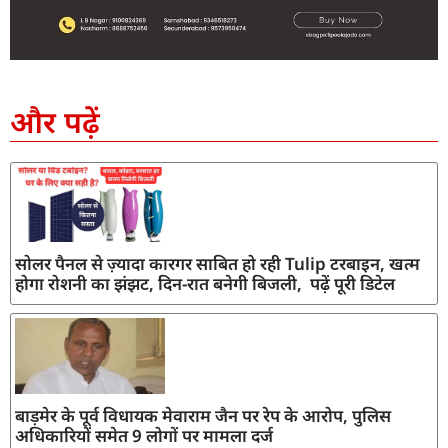
SEO Company in India
AI Tool Review
AI Development Services
Digital Marketing Agency
और पढ़ें
सोलर पैनल से ज़्यादा कारगर साबित हो रही Tulip टरबाइन, खत्म
होगा रोशनी का झंझट, दिन-रात बनेगी बिजली, पढ़ें पूरी डिटेल
बाड़मेर के पूर्व विधायक मेवाराम जैन पर रेप के आरोप, पुलिस
अधिकारियों समेत 9 लोगों पर मामला दर्ज