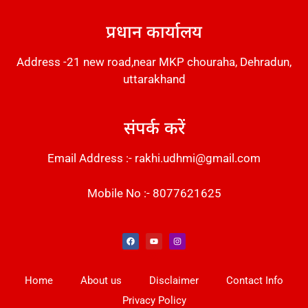
प्रधान कार्यालय
Address -21 new road,near MKP chouraha, Dehradun,
uttarakhand
संपर्क करें
Email Address :- rakhi.udhmi@gmail.com
Mobile No :- 8077621625
Instant Messaging Tool
Law Scholar Hub
Alfa Owl CRM Software
AI SEO Pack
Factory Desk AI
Real Estate Services
Custom Cybersecurity Software Solutions
Web Development Agency
News Portal Development
Home
About us
Disclaimer
Contact Info
Privacy Policy