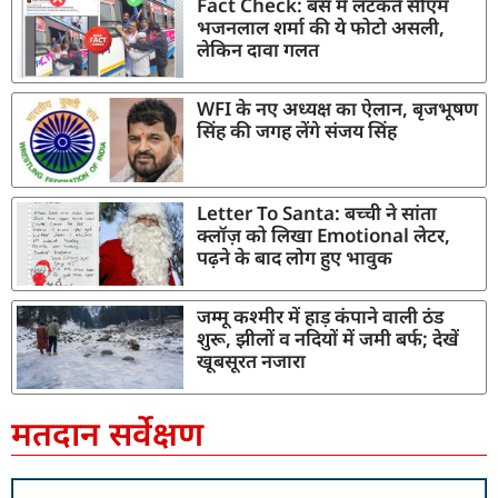
Fact Check: बस में लटकते सीएम
भजनलाल शर्मा की ये फोटो असली,
लेकिन दावा गलत
WFI के नए अध्यक्ष का ऐलान, बृजभूषण
सिंह की जगह लेंगे संजय सिंह
Letter To Santa: बच्ची ने सांता
क्लॉज़ को लिखा Emotional लेटर,
पढ़ने के बाद लोग हुए भावुक
जम्मू कश्मीर में हाड़ कंपाने वाली ठंड
शुरू, झीलों व नदियों में जमी बर्फ; देखें
खूबसूरत नजारा
मतदान सर्वेक्षण