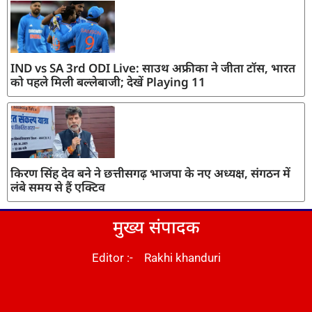
IND vs SA 3rd ODI Live: साउथ अफ्रीका ने जीता टॉस, भारत
को पहले मिली बल्लेबाजी; देखें Playing 11
किरण सिंह देव बने ने छत्तीसगढ़ भाजपा के नए अध्यक्ष, संगठन में
लंबे समय से हैं एक्टिव
मुख्य संपादक
Editor :- Rakhi khanduri
DM Stack