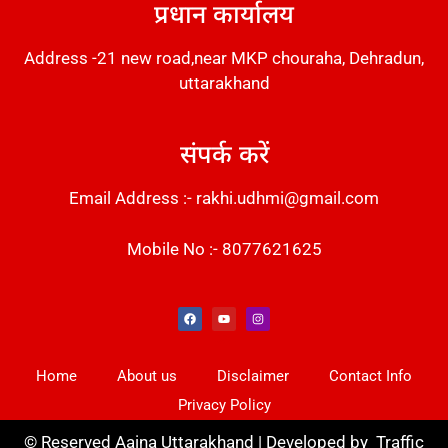
प्रधान कार्यालय
Address -21 new road,near MKP chouraha, Dehradun,
uttarakhand
संपर्क करें
Email Address :- rakhi.udhmi@gmail.com
Mobile No :- 8077621625
Instant Messaging Tool
Law Scholar Hub
Alfa Owl CRM Software
AI SEO Pack
Factory Desk AI
Real Estate Services
Custom Cybersecurity Software Solutions
Web Development Agency
News Portal Development
Home
About us
Disclaimer
Contact Info
Privacy Policy
©
Reserved Aaina Uttarakhand | Developed by
Traffic