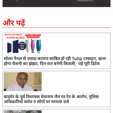
SEO Company in India
AI Tool Review
AI Development Services
Digital Marketing Agency
और पढ़ें
सोलर पैनल से ज़्यादा कारगर साबित हो रही Tulip टरबाइन, खत्म
होगा रोशनी का झंझट, दिन-रात बनेगी बिजली, पढ़ें पूरी डिटेल
बाड़मेर के पूर्व विधायक मेवाराम जैन पर रेप के आरोप, पुलिस
अधिकारियों समेत 9 लोगों पर मामला दर्ज