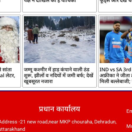
ज
पक्ष ने दाखिल की है याचिका
फूड्स और देखें च
 सांता
जम्मू कश्मीर में हाड़ कंपाने वाली ठंड
IND vs SA 3rd
l लेटर,
शुरू, झीलों व नदियों में जमी बर्फ; देखें
अफ्रीका ने जीता
खूबसूरत नजारा
मिली बल्लेबाजी;
प्रधान कार्यालय
Em
Address -21 new road,near MKP chouraha, Dehradun,
Mo
uttarakhand