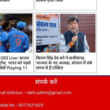
मत्कार
लेकिन दावा गलत
 ODI Live: साउथ
किरण सिंह देव बने ने छत्तीसगढ़
 टॉस, भारत को पहले
भाजपा के नए अध्यक्ष, संगठन में लंबे
 देखें Playing 11
समय से हैं एक्टिव
संपर्क करें
ail Address :- rakhi.udhmi@gmail.com
bile No :- 8077621625