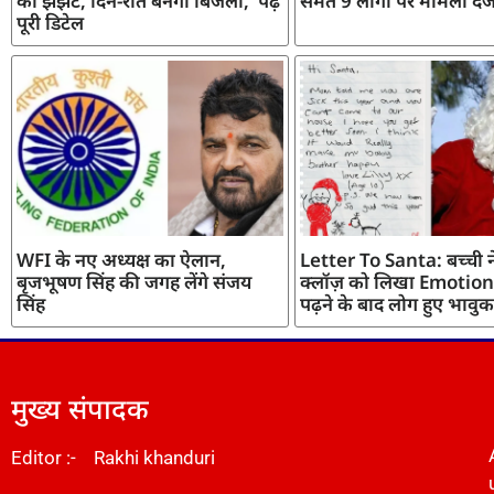
का झंझट, दिन-रात बनेगी बिजली, पढ़ें
समेत 9 लोगों पर मामला दर्
पूरी डिटेल
WFI के नए अध्यक्ष का ऐलान,
Letter To Santa: बच्ची ने
बृजभूषण सिंह की जगह लेंगे संजय
क्लॉज़ को लिखा Emotiona
सिंह
पढ़ने के बाद लोग हुए भावुक
मुख्य संपादक
Editor :- Rakhi khanduri