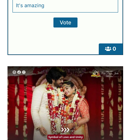
It's amazing
0