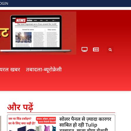
OGIN
ायरल खबर
तबादला-ब्यूरोक्रेसी
और पढ़ें
सोलर पैनल से ज़्यादा कारगर
साबित हो रही Tulip
टरबाइन, खत्म होगा रोशनी