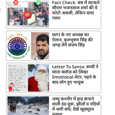
Fact Check: बस में लटकते
सीएम भजनलाल शर्मा की ये
फ
फोटो असली, लेकिन दावा
गलत
WFI के नए अध्यक्ष का
ऐलान, बृजभूषण सिंह की
जगह लेंगे संजय सिंह
Letter To Santa: बच्ची ने
सांता क्लॉज़ को लिखा
Emotional लेटर, पढ़ने के
बाद लोग हुए भावुक
जम्मू कश्मीर में हाड़ कंपाने
वाली ठंड शुरू, झीलों व नदियों
में जमी बर्फ; देखें खूबसूरत
नजारा