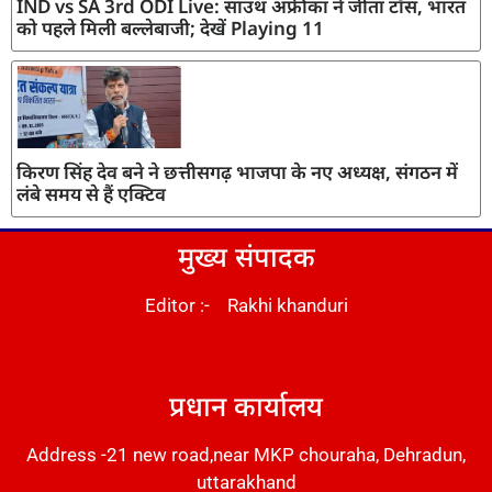
IND vs SA 3rd ODI Live: साउथ अफ्रीका ने जीता टॉस, भारत
को पहले मिली बल्लेबाजी; देखें Playing 11
किरण सिंह देव बने ने छत्तीसगढ़ भाजपा के नए अध्यक्ष, संगठन में
लंबे समय से हैं एक्टिव
मुख्य संपादक
Editor :- Rakhi khanduri
DM Stack
प्रधान कार्यालय
Address -21 new road,near MKP chouraha, Dehradun,
uttarakhand