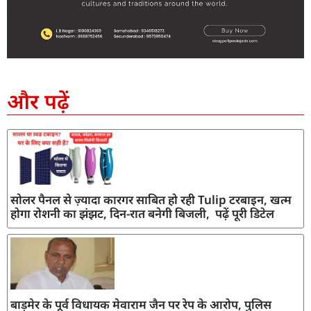
SEO Company in India
AI Tool Review
AI Development Services
Digital Marketing Agency
और पढ़ें
सोलर पैनल से ज़्यादा कारगर साबित हो रही Tulip टरबाइन, खत्म
होगा रोशनी का झंझट, दिन-रात बनेगी बिजली, पढ़ें पूरी डिटेल
बाड़मेर के पूर्व विधायक मेवाराम जैन पर रेप के आरोप, पुलिस