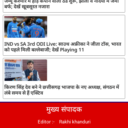
जम्मू कश्मीर में हाड़ कंपाने वाली ठंड शुरू, झीलों व नदियों में जमी
बर्फ; देखें खूबसूरत नजारा
IND vs SA 3rd ODI Live: साउथ अफ्रीका ने जीता टॉस, भारत
को पहले मिली बल्लेबाजी; देखें Playing 11
किरण सिंह देव बने ने छत्तीसगढ़ भाजपा के नए अध्यक्ष, संगठन में
लंबे समय से हैं एक्टिव
मुख्य संपादक
Editor :- Rakhi khanduri