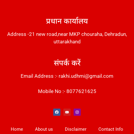
DM Stack
प्रधान कार्यालय
Address -21 new road,near MKP chouraha, Dehradun,
uttarakhand
संपर्क करें
Email Address :- rakhi.udhmi@gmail.com
Mobile No :- 8077621625
Instant Messaging Tool
Law Scholar Hub
Alfa Owl CRM Software
AI SEO Pack
Factory Desk AI
Real Estate Services
Custom Cybersecurity Software Solutions
Web Development Agency
News Portal Development
Home
About us
Disclaimer
Contact Info