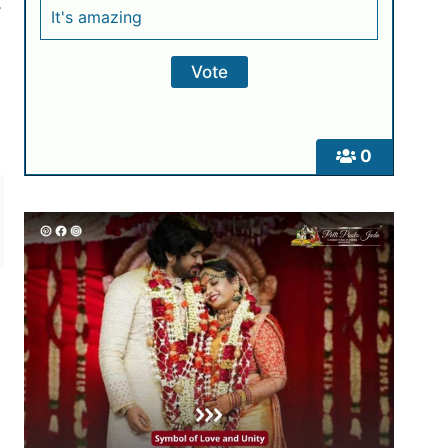
It's amazing
0