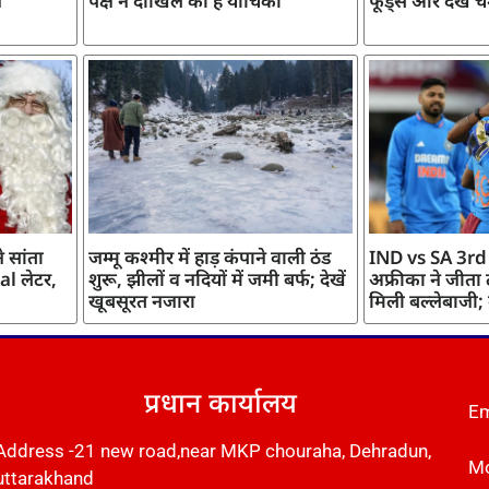
ज
पक्ष ने दाखिल की है याचिका
फूड्स और देखें च
 सांता
जम्मू कश्मीर में हाड़ कंपाने वाली ठंड
IND vs SA 3rd
l लेटर,
शुरू, झीलों व नदियों में जमी बर्फ; देखें
अफ्रीका ने जीता
खूबसूरत नजारा
मिली बल्लेबाजी;
प्रधान कार्यालय
Em
Address -21 new road,near MKP chouraha, Dehradun,
Mo
uttarakhand