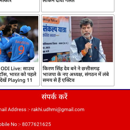
मत्कार
लेकिन दावा गलत
 ODI Live: साउथ
किरण सिंह देव बने ने छत्तीसगढ़
 टॉस, भारत को पहले
भाजपा के नए अध्यक्ष, संगठन में लंबे
 देखें Playing 11
समय से हैं एक्टिव
संपर्क करें
ail Address :- rakhi.udhmi@gmail.com
bile No :- 8077621625