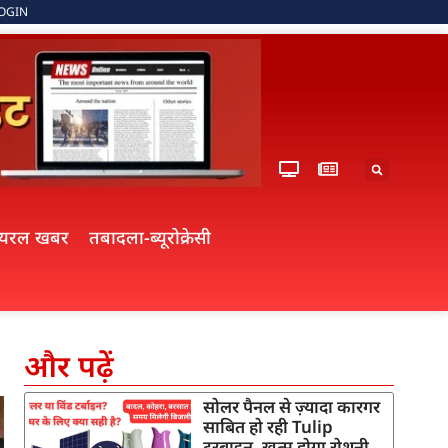
OGIN
ायरल खबर
तबादला-ब्यूरोक्रेसी
और पढ़ें
सोलर पैनल से ज़्यादा कारगर
साबित हो रही Tulip
टरबाइन, खत्म होगा रोशनी