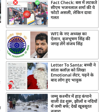
Fact Check: बस में लटकते
सीएम भजनलाल शर्मा की ये
फोटो असली, लेकिन दावा
गलत
WFI के नए अध्यक्ष का
ऐलान, बृजभूषण सिंह की
जगह लेंगे संजय सिंह
Letter To Santa: बच्ची ने
सांता क्लॉज़ को लिखा
Emotional लेटर, पढ़ने के
बाद लोग हुए भावुक
े
जम्मू कश्मीर में हाड़ कंपाने
वाली ठंड शुरू, झीलों व नदियों
में जमी बर्फ; देखें खूबसूरत
ा
नजारा