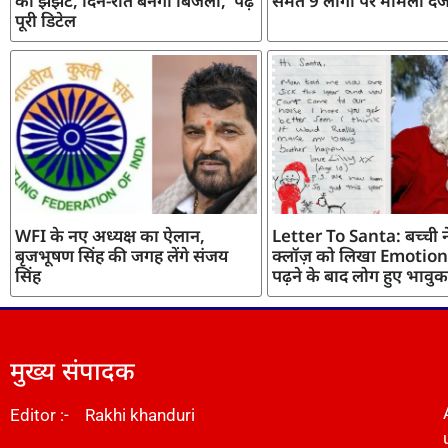
का झंझट, दिन-रात बनेगी बिजली, पढ़ें
समेत 9 लोगों पर मामला दर्
पूरी डिटेल
WFI के नए अध्यक्ष का ऐलान,
Letter To Santa: बच्ची ने
बृजभूषण सिंह की जगह लेंगे संजय
क्लॉज़ को लिखा Emotiona
सिंह
पढ़ने के बाद लोग हुए भावुक
मुख्य संपादक
Editor :- Rakhi khanduri