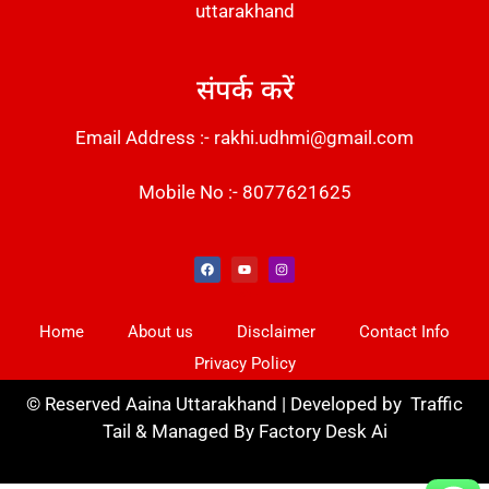
uttarakhand
संपर्क करें
Email Address :- rakhi.udhmi@gmail.com
Mobile No :- 8077621625
Instant Messaging Tool
Law Scholar Hub
Alfa Owl CRM Software
AI SEO Pack
Factory Desk AI
Real Estate Services
Custom Cybersecurity Software Solutions
Web Development Agency
News Portal Development
Home
About us
Disclaimer
Contact Info
Privacy Policy
©
Reserved Aaina Uttarakhand | Developed by
Traffic
Tail
& Managed By
Factory Desk Ai