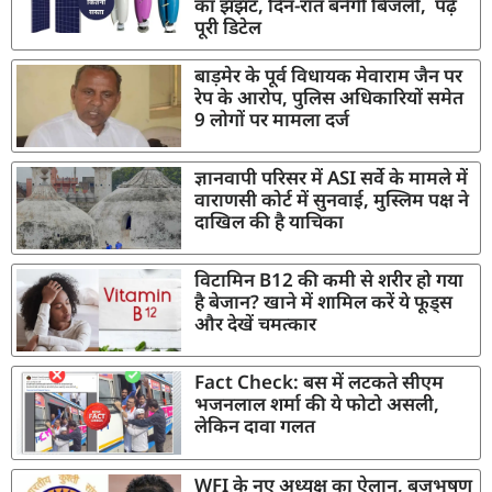
का झंझट, दिन-रात बनेगी बिजली, पढ़ें
पूरी डिटेल
बाड़मेर के पूर्व विधायक मेवाराम जैन पर
रेप के आरोप, पुलिस अधिकारियों समेत
9 लोगों पर मामला दर्ज
ज्ञानवापी परिसर में ASI सर्वे के मामले में
वाराणसी कोर्ट में सुनवाई, मुस्लिम पक्ष ने
दाखिल की है याचिका
विटामिन B12 की कमी से शरीर हो गया
है बेजान? खाने में शामिल करें ये फूड्स
और देखें चमत्कार
Fact Check: बस में लटकते सीएम
भजनलाल शर्मा की ये फोटो असली,
लेकिन दावा गलत
WFI के नए अध्यक्ष का ऐलान, बृजभूषण