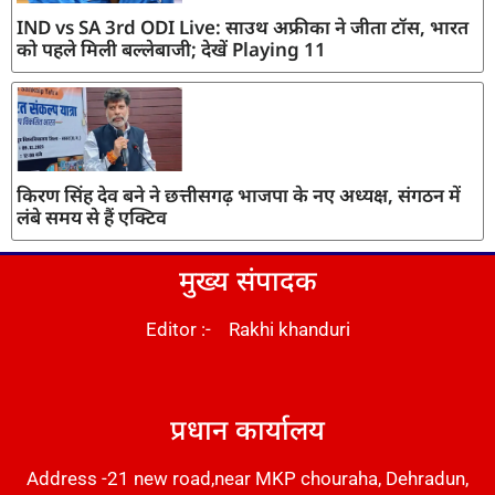
IND vs SA 3rd ODI Live: साउथ अफ्रीका ने जीता टॉस, भारत
को पहले मिली बल्लेबाजी; देखें Playing 11
किरण सिंह देव बने ने छत्तीसगढ़ भाजपा के नए अध्यक्ष, संगठन में
लंबे समय से हैं एक्टिव
मुख्य संपादक
Editor :- Rakhi khanduri
DM Stack
प्रधान कार्यालय
Address -21 new road,near MKP chouraha, Dehradun,