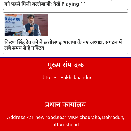
को पहले मिली बल्लेबाजी; देखें Playing 11
किरण सिंह देव बने ने छत्तीसगढ़ भाजपा के नए अध्यक्ष, संगठन में
लंबे समय से हैं एक्टिव
मुख्य संपादक
Editor :- Rakhi khanduri
DM Stack
प्रधान कार्यालय
Address -21 new road,near MKP chouraha, Dehradun,
uttarakhand