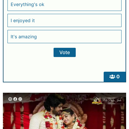
Everything's ok
I enjoyed it
It's amazing
0