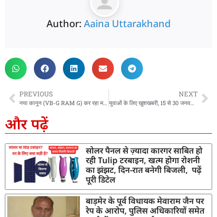
Author:
Aaina Uttarakhand
PREVIOUS
NEXT
नया कानून (VB-G RAM G) कर रहा मनरेगा के “काम के अधिकार” के मूल सिद्धांत को कमजोर – यशपाल आर्य, नेता प्रतिपक्ष
युवाओं के लिए खुशखबरी, 15 से 30 जनवरी 2026 तक कोटद्वार में होगी अग्निवीर भर्ती रैली, डॉक्यूमेंट लेकर आएं साथ
और पढ़ें
सोलर पैनल से ज़्यादा कारगर साबित हो
रही Tulip टरबाइन, खत्म होगा रोशनी
का झंझट, दिन-रात बनेगी बिजली, पढ़ें
पूरी डिटेल
बाड़मेर के पूर्व विधायक मेवाराम जैन पर
रेप के आरोप, पुलिस अधिकारियों समेत