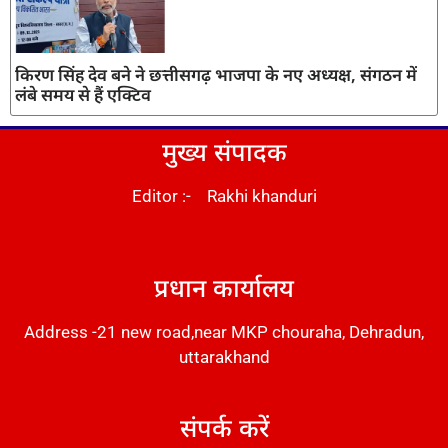
किरण सिंह देव बने ने छत्तीसगढ़ भाजपा के नए अध्यक्ष, संगठन में
लंबे समय से हैं एक्टिव
मुख्य संपादक
Editor :- Rakhi khanduri
DM Stack
प्रधान कार्यालय
Address -21 new road,near MKP chouraha, Dehradun,
uttarakhand
संपर्क करें