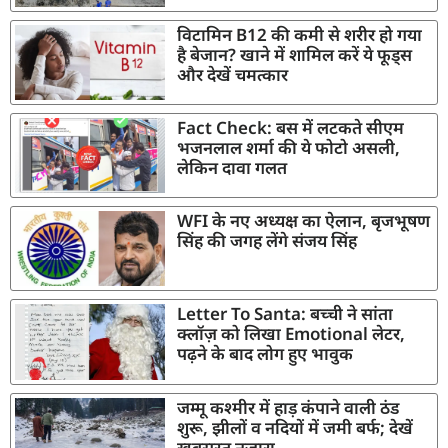
विटामिन B12 की कमी से शरीर हो गया
है बेजान? खाने में शामिल करें ये फूड्स
और देखें चमत्कार
Fact Check: बस में लटकते सीएम
भजनलाल शर्मा की ये फोटो असली,
लेकिन दावा गलत
WFI के नए अध्यक्ष का ऐलान, बृजभूषण
सिंह की जगह लेंगे संजय सिंह
Letter To Santa: बच्ची ने सांता
क्लॉज़ को लिखा Emotional लेटर,
पढ़ने के बाद लोग हुए भावुक
जम्मू कश्मीर में हाड़ कंपाने वाली ठंड
शुरू, झीलों व नदियों में जमी बर्फ; देखें
खूबसूरत नजारा