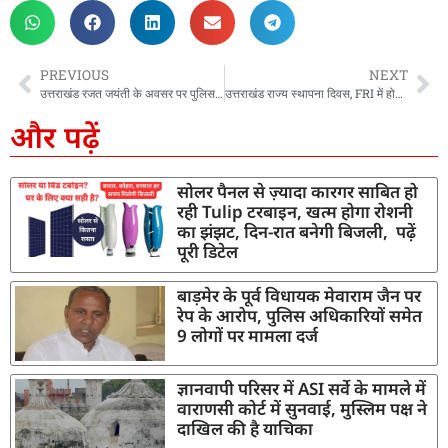
PREVIOUS
NEXT
उत्तराखंड रजत जयंती के अवसर पर पुलिस लाइन में रैतिक परेड का आयोजन, राज्यपाल ने किया निरीक्षण, सीएम धामी ने की कई घोषणाएं
उत्तराखंड राज्य स्थापना दिवस, FRI में होगा मुख्य कार्यक्रम, पीएम मोदी होंगे शामिल, CM धामी ने लिया तैयारियों का जायजा
और पढ़ें
सोलर पैनल से ज़्यादा कारगर साबित हो
रही Tulip टरबाइन, खत्म होगा रोशनी
का झंझट, दिन-रात बनेगी बिजली, पढ़ें
पूरी डिटेल
बाड़मेर के पूर्व विधायक मेवाराम जैन पर
रेप के आरोप, पुलिस अधिकारियों समेत
9 लोगों पर मामला दर्ज
ज्ञानवापी परिसर में ASI सर्वे के मामले में
वाराणसी कोर्ट में सुनवाई, मुस्लिम पक्ष ने
दाखिल की है याचिका