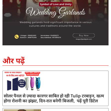
SEO Company in India
AI Tool Review
AI Development Services
Digital Marketing Agency
और पढ़ें
सोलर पैनल से ज़्यादा कारगर साबित हो रही Tulip टरबाइन, खत्म
होगा रोशनी का झंझट, दिन-रात बनेगी बिजली, पढ़ें पूरी डिटेल