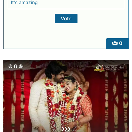
It's amazing
0