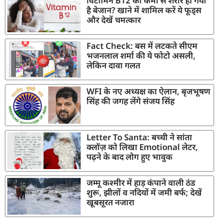
विटामिन B12 की कमी से शरीर हो गया
है बेजान? खाने में शामिल करें ये फूड्स
और देखें चमत्कार
Fact Check: बस में लटकते सीएम
भजनलाल शर्मा की ये फोटो असली,
लेकिन दावा गलत
WFI के नए अध्यक्ष का ऐलान, बृजभूषण
सिंह की जगह लेंगे संजय सिंह
Letter To Santa: बच्ची ने सांता
क्लॉज़ को लिखा Emotional लेटर,
पढ़ने के बाद लोग हुए भावुक
जम्मू कश्मीर में हाड़ कंपाने वाली ठंड
शुरू, झीलों व नदियों में जमी बर्फ; देखें
खूबसूरत नजारा