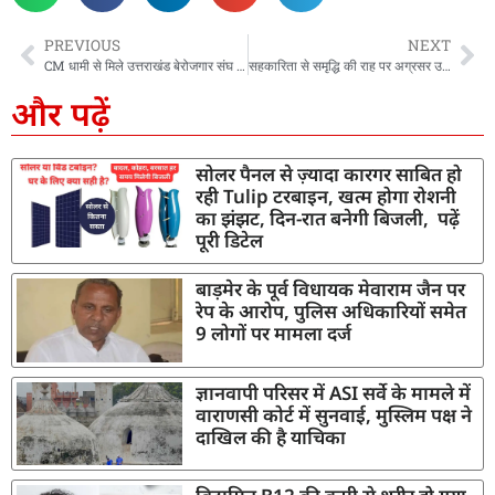
PREVIOUS
NEXT
CM धामी से मिले उत्तराखंड बेरोजगार संघ के प्रतिनिधि, Ukट्रिपलsc पेपर रद्द करने पर जताया आभार, CM ने कहा-भर्ती परीक्षाओं में भ्रष्टाचार व नकल पर जीरो टॉलरेंस की नीति जारी रहेगी
सहकारिता से समृद्धि की राह पर अग्रसर उत्तराखंड, मुख्यमंत्री धामी ने श्रीनगर में दिया नवाचार और सशक्तिकरण का संदेश
और पढ़ें
सोलर पैनल से ज़्यादा कारगर साबित हो
रही Tulip टरबाइन, खत्म होगा रोशनी
का झंझट, दिन-रात बनेगी बिजली, पढ़ें
पूरी डिटेल
बाड़मेर के पूर्व विधायक मेवाराम जैन पर
रेप के आरोप, पुलिस अधिकारियों समेत
9 लोगों पर मामला दर्ज
ज्ञानवापी परिसर में ASI सर्वे के मामले में
वाराणसी कोर्ट में सुनवाई, मुस्लिम पक्ष ने
दाखिल की है याचिका