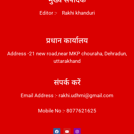
Editor :- Rakhi khanduri
DM Stack
प्रधान कार्यालय
Address -21 new road,near MKP chouraha, Dehradun,
uttarakhand
संपर्क करें
Email Address :- rakhi.udhmi@gmail.com
Mobile No :- 8077621625