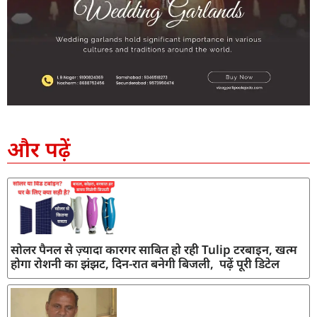
SEO Company in India
AI Tool Review
AI Development Services
Digital Marketing Agency
और पढ़ें
सोलर पैनल से ज़्यादा कारगर साबित हो रही Tulip टरबाइन, खत्म
होगा रोशनी का झंझट, दिन-रात बनेगी बिजली, पढ़ें पूरी डिटेल