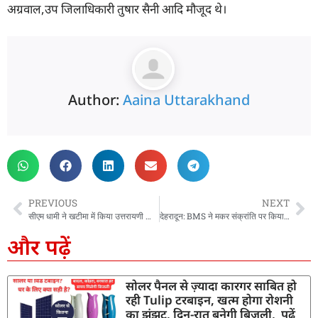
अग्रवाल,उप जिलाधिकारी तुषार सैनी आदि मौजूद थे।
Author:
Aaina Uttarakhand
PREVIOUS
NEXT
सीएम धामी ने खटीमा में किया उत्तरायणी कौतिक मेले का शुभारंभ, मंच से किया पर्वतीय विकास भवन बनाने और उत्तरायणी मेले को अर्थिल मदद देने का ऐलान
देहरादून: BMS ने मकर संक्रांति पर किया खिचड़ी एंव दही चूड़ा सहभोज कार्यक्रम का आयोजन, मंत्री रेखा के पति के बयान की निंदा की…
और पढ़ें
सोलर पैनल से ज़्यादा कारगर साबित हो
रही Tulip टरबाइन, खत्म होगा रोशनी
का झंझट, दिन-रात बनेगी बिजली, पढ़ें