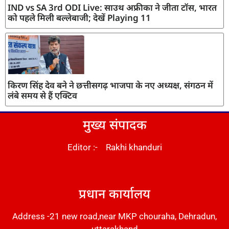
IND vs SA 3rd ODI Live: साउथ अफ्रीका ने जीता टॉस, भारत
को पहले मिली बल्लेबाजी; देखें Playing 11
किरण सिंह देव बने ने छत्तीसगढ़ भाजपा के नए अध्यक्ष, संगठन में
लंबे समय से हैं एक्टिव
मुख्य संपादक
Editor :- Rakhi khanduri
DM Stack
प्रधान कार्यालय
Address -21 new road,near MKP chouraha, Dehradun,