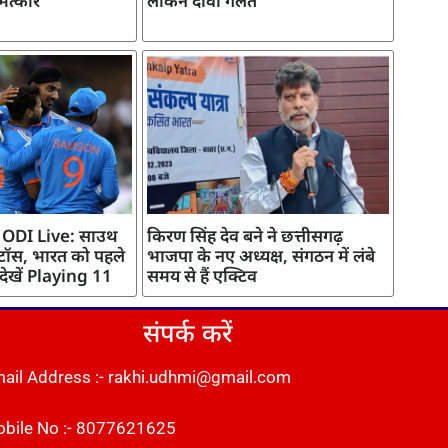
मत्कार
लेकिन दावा गलत
 ODI Live: साउथ
किरण सिंह देव बने ने छत्तीसगढ़
 टॉस, भारत को पहले
भाजपा के नए अध्यक्ष, संगठन में लंबे
 देखें Playing 11
समय से हैं एक्टिव
संपर्क करें
ail Address :- rakhi.udhmi@gmail.com
bile No :- 8077621625