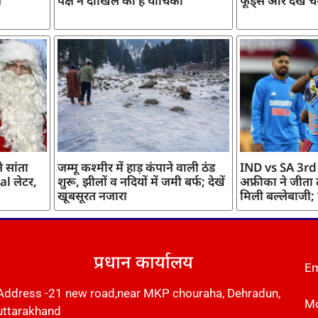
ज
पक्ष ने दाखिल की है याचिका
फूड्स और देखें च
 सांता
जम्मू कश्मीर में हाड़ कंपाने वाली ठंड
IND vs SA 3rd
l लेटर,
शुरू, झीलों व नदियों में जमी बर्फ; देखें
अफ्रीका ने जीता
खूबसूरत नजारा
मिली बल्लेबाजी;
प्रधान कार्यालय
Em
Address -21 new road,near MKP chouraha, Dehradun,
Mo
uttarakhand