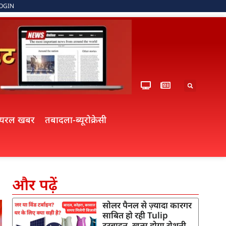
OGIN
ायरल खबर
तबादला-ब्यूरोक्रेसी
और पढ़ें
सोलर पैनल से ज़्यादा कारगर
साबित हो रही Tulip
टरबाइन, खत्म होगा रोशनी