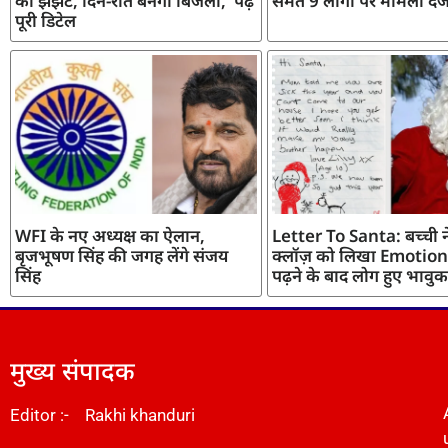
का झंझट, दिन-रात बनेगी बिजली, पढ़ें
समेत 9 लोगों पर मामला दर्
पूरी डिटेल
WFI के नए अध्यक्ष का ऐलान,
Letter To Santa: बच्ची ने
बृजभूषण सिंह की जगह लेंगे संजय
क्लॉज़ को लिखा Emotiona
सिंह
पढ़ने के बाद लोग हुए भावुक
मुख्य संपादक
Editor :- Rakhi khanduri