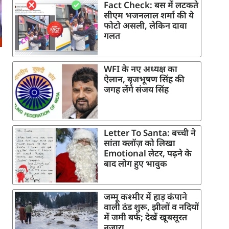
Fact Check: बस में लटकते
सीएम भजनलाल शर्मा की ये
फोटो असली, लेकिन दावा
गलत
WFI के नए अध्यक्ष का
ऐलान, बृजभूषण सिंह की
जगह लेंगे संजय सिंह
Letter To Santa: बच्ची ने
सांता क्लॉज़ को लिखा
Emotional लेटर, पढ़ने के
बाद लोग हुए भावुक
जम्मू कश्मीर में हाड़ कंपाने
वाली ठंड शुरू, झीलों व नदियों
में जमी बर्फ; देखें खूबसूरत
नजारा