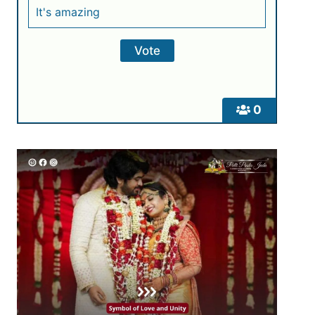
It's amazing
0