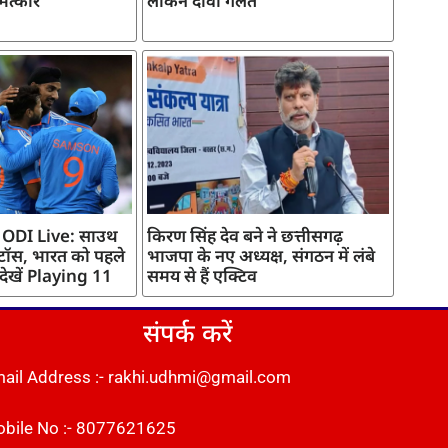
मत्कार
लेकिन दावा गलत
 ODI Live: साउथ
किरण सिंह देव बने ने छत्तीसगढ़
 टॉस, भारत को पहले
भाजपा के नए अध्यक्ष, संगठन में लंबे
 देखें Playing 11
समय से हैं एक्टिव
संपर्क करें
ail Address :- rakhi.udhmi@gmail.com
bile No :- 8077621625