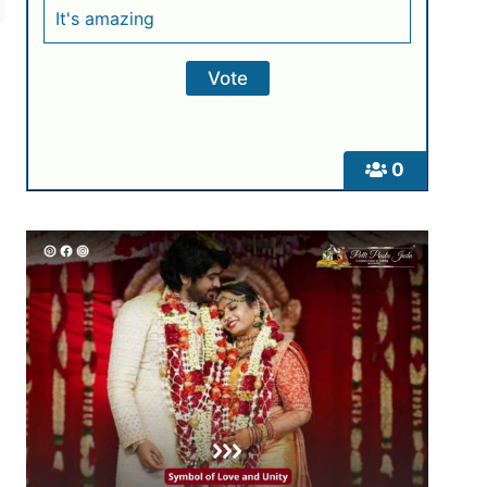
It's amazing
0