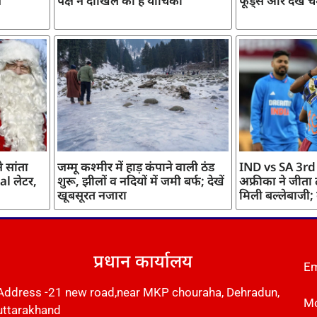
ज
पक्ष ने दाखिल की है याचिका
फूड्स और देखें च
 सांता
जम्मू कश्मीर में हाड़ कंपाने वाली ठंड
IND vs SA 3rd
l लेटर,
शुरू, झीलों व नदियों में जमी बर्फ; देखें
अफ्रीका ने जीता
खूबसूरत नजारा
मिली बल्लेबाजी;
प्रधान कार्यालय
Em
Address -21 new road,near MKP chouraha, Dehradun,
Mo
uttarakhand