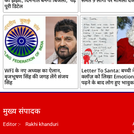
का झंझट, दिन-रात बनेगी बिजली, पढ़ें
समेत 9 लोगों पर मामला दर्
पूरी डिटेल
WFI के नए अध्यक्ष का ऐलान,
Letter To Santa: बच्ची ने
बृजभूषण सिंह की जगह लेंगे संजय
क्लॉज़ को लिखा Emotiona
सिंह
पढ़ने के बाद लोग हुए भावुक
मुख्य संपादक
Editor :- Rakhi khanduri