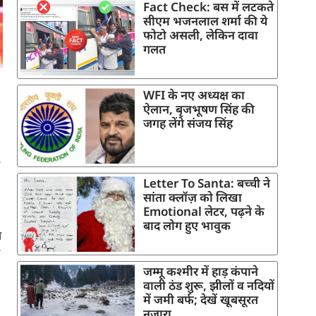
Fact Check: बस में लटकते
सीएम भजनलाल शर्मा की ये
फोटो असली, लेकिन दावा
गलत
WFI के नए अध्यक्ष का
ऐलान, बृजभूषण सिंह की
जगह लेंगे संजय सिंह
Letter To Santa: बच्ची ने
सांता क्लॉज़ को लिखा
Emotional लेटर, पढ़ने के
बाद लोग हुए भावुक
ण
जम्मू कश्मीर में हाड़ कंपाने
वाली ठंड शुरू, झीलों व नदियों
में जमी बर्फ; देखें खूबसूरत
नजारा