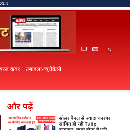
OGIN
ायरल खबर
तबादला-ब्यूरोक्रेसी
और पढ़ें
सोलर पैनल से ज़्यादा कारगर
साबित हो रही Tulip
टरबाइन, खत्म होगा रोशनी