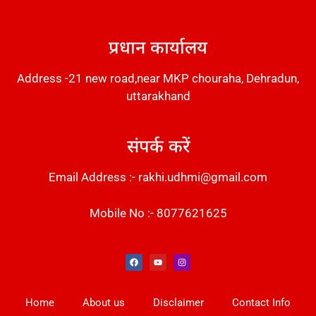
DM Stack
प्रधान कार्यालय
Address -21 new road,near MKP chouraha, Dehradun,
uttarakhand
संपर्क करें
Email Address :- rakhi.udhmi@gmail.com
Mobile No :- 8077621625
Instant Messaging Tool
Law Scholar Hub
Alfa Owl CRM Software
AI SEO Pack
Factory Desk AI
Real Estate Services
Custom Cybersecurity Software Solutions
Web Development Agency
News Portal Development
Home
About us
Disclaimer
Contact Info