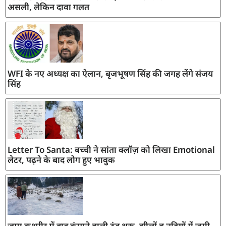
असली, लेकिन दावा गलत
WFI के नए अध्यक्ष का ऐलान, बृजभूषण सिंह की जगह लेंगे संजय
सिंह
Letter To Santa: बच्ची ने सांता क्लॉज़ को लिखा Emotional
लेटर, पढ़ने के बाद लोग हुए भावुक
जम्मू कश्मीर में हाड़ कंपाने वाली ठंड शुरू, झीलों व नदियों में जमी