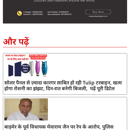
SEO Company in India
AI Tool Review
AI Development Services
Digital Marketing Agency
और पढ़ें
सोलर पैनल से ज़्यादा कारगर साबित हो रही Tulip टरबाइन, खत्म
होगा रोशनी का झंझट, दिन-रात बनेगी बिजली, पढ़ें पूरी डिटेल
बाड़मेर के पूर्व विधायक मेवाराम जैन पर रेप के आरोप, पुलिस