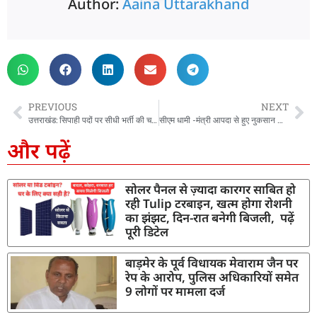
Author:
Aaina Uttarakhand
PREVIOUS
NEXT
उत्तराखंड: सिपाही पदों पर सीधी भर्ती की चयन प्रक्रिया नियमावली के कुछ बिन्दुओं मे किया जा रहा संशोधन- सचिव कार्मिक, शैलेश बगौली
सीएम धामी -मंत्री आपदा से हुए नुकसान का जिलों में जाकर करेंगे समीक्षा, निरीक्षण भी करेंगे
और पढ़ें
सोलर पैनल से ज़्यादा कारगर साबित हो
रही Tulip टरबाइन, खत्म होगा रोशनी
का झंझट, दिन-रात बनेगी बिजली, पढ़ें
पूरी डिटेल
बाड़मेर के पूर्व विधायक मेवाराम जैन पर
रेप के आरोप, पुलिस अधिकारियों समेत
9 लोगों पर मामला दर्ज