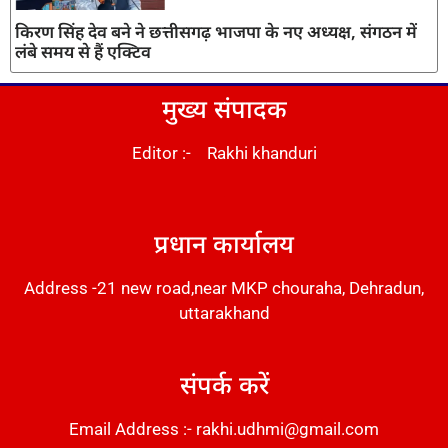
किरण सिंह देव बने ने छत्तीसगढ़ भाजपा के नए अध्यक्ष, संगठन में
लंबे समय से हैं एक्टिव
मुख्य संपादक
Editor :- Rakhi khanduri
DM Stack
प्रधान कार्यालय
Address -21 new road,near MKP chouraha, Dehradun,
uttarakhand
संपर्क करें
Email Address :- rakhi.udhmi@gmail.com