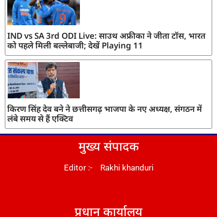
IND vs SA 3rd ODI Live: साउथ अफ्रीका ने जीता टॉस, भारत
को पहले मिली बल्लेबाजी; देखें Playing 11
किरण सिंह देव बने ने छत्तीसगढ़ भाजपा के नए अध्यक्ष, संगठन में
लंबे समय से हैं एक्टिव
मुख्य संपादक
Editor :- Rakhi khanduri
DM Stack
प्रधान कार्यालय