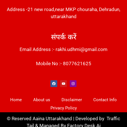
Address -21 new road,near MKP chouraha, Dehradun,
uttarakhand
संपर्क करें
Email Address :- rakhi.udhmi@gmail.com
Mobile No :- 8077621625
Instant Messaging Tool
Law Scholar Hub
Alfa Owl CRM Software
AI SEO Pack
Factory Desk AI
Real Estate Services
Custom Cybersecurity Software Solutions
Web Development Agency
News Portal Development
Home
About us
Disclaimer
Contact Info
Privacy Policy
©
Reserved Aaina Uttarakhand | Developed by
Traffic
Tail
& Managed By
Factory Desk Ai