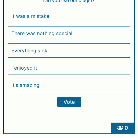
Did you like our plugin?
It was a mistake
There was nothing special
Everything's ok
I enjoyed it
It's amazing
0