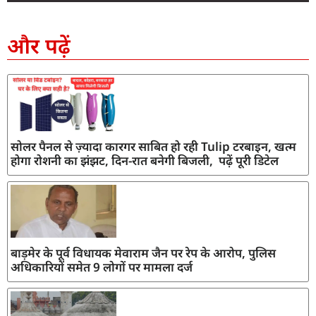
SEO Company in India
AI Tool Review
AI Development Services
Digital Marketing Agency
और पढ़ें
सोलर पैनल से ज़्यादा कारगर साबित हो रही Tulip टरबाइन, खत्म
होगा रोशनी का झंझट, दिन-रात बनेगी बिजली, पढ़ें पूरी डिटेल
बाड़मेर के पूर्व विधायक मेवाराम जैन पर रेप के आरोप, पुलिस
अधिकारियों समेत 9 लोगों पर मामला दर्ज