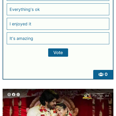
Everything's ok
I enjoyed it
It's amazing
0