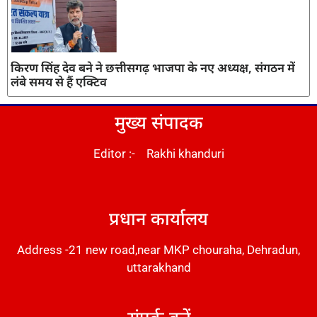
किरण सिंह देव बने ने छत्तीसगढ़ भाजपा के नए अध्यक्ष, संगठन में
लंबे समय से हैं एक्टिव
मुख्य संपादक
Editor :- Rakhi khanduri
DM Stack
प्रधान कार्यालय
Address -21 new road,near MKP chouraha, Dehradun,
uttarakhand