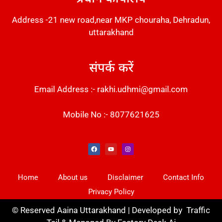
Address -21 new road,near MKP chouraha, Dehradun,
uttarakhand
संपर्क करें
Email Address :- rakhi.udhmi@gmail.com
Mobile No :- 8077621625
Instant Messaging Tool
Law Scholar Hub
Alfa Owl CRM Software
AI SEO Pack
Factory Desk AI
Real Estate Services
Custom Cybersecurity Software Solutions
Web Development Agency
News Portal Development
Home
About us
Disclaimer
Contact Info
Privacy Policy
©
Reserved Aaina Uttarakhand | Developed by
Traffic