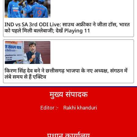
IND vs SA 3rd ODI Live: साउथ अफ्रीका ने जीता टॉस, भारत
को पहले मिली बल्लेबाजी; देखें Playing 11
किरण सिंह देव बने ने छत्तीसगढ़ भाजपा के नए अध्यक्ष, संगठन में
लंबे समय से हैं एक्टिव
मुख्य संपादक
Editor :- Rakhi khanduri
DM Stack
प्रधान कार्यालय