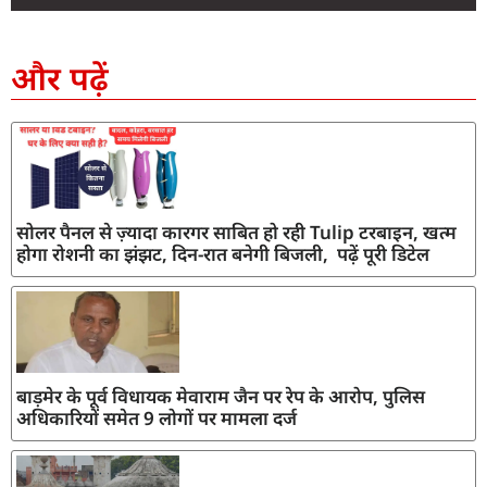
SEO Company in India
AI Tool Review
AI Development Services
Digital Marketing Agency
और पढ़ें
सोलर पैनल से ज़्यादा कारगर साबित हो रही Tulip टरबाइन, खत्म
होगा रोशनी का झंझट, दिन-रात बनेगी बिजली, पढ़ें पूरी डिटेल
बाड़मेर के पूर्व विधायक मेवाराम जैन पर रेप के आरोप, पुलिस
अधिकारियों समेत 9 लोगों पर मामला दर्ज