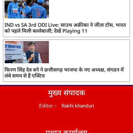
IND vs SA 3rd ODI Live: साउथ अफ्रीका ने जीता टॉस, भारत
को पहले मिली बल्लेबाजी; देखें Playing 11
किरण सिंह देव बने ने छत्तीसगढ़ भाजपा के नए अध्यक्ष, संगठन में
लंबे समय से हैं एक्टिव
मुख्य संपादक
Editor :- Rakhi khanduri
DM Stack
प्रधान कार्यालय