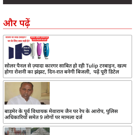
SEO Company in India
AI Tool Review
AI Development Services
Digital Marketing Agency
और पढ़ें
सोलर पैनल से ज़्यादा कारगर साबित हो रही Tulip टरबाइन, खत्म
होगा रोशनी का झंझट, दिन-रात बनेगी बिजली, पढ़ें पूरी डिटेल
बाड़मेर के पूर्व विधायक मेवाराम जैन पर रेप के आरोप, पुलिस
अधिकारियों समेत 9 लोगों पर मामला दर्ज