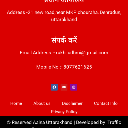
Address -21 new road,near MKP chouraha, Dehradun,
uttarakhand
संपर्क करें
Email Address :- rakhi.udhmi@gmail.com
Mobile No :- 8077621625
Instant Messaging Tool
Law Scholar Hub
Alfa Owl CRM Software
AI SEO Pack
Factory Desk AI
Real Estate Services
Custom Cybersecurity Software Solutions
Web Development Agency
News Portal Development
Home
About us
Disclaimer
Contact Info
Privacy Policy
©
Reserved Aaina Uttarakhand | Developed by
Traffic