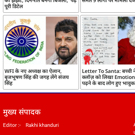
का झंझट, दिन-रात बनेगी बिजली, पढ़ें
समेत 9 लोगों पर मामला दर्
पूरी डिटेल
WFI के नए अध्यक्ष का ऐलान,
Letter To Santa: बच्ची ने
बृजभूषण सिंह की जगह लेंगे संजय
क्लॉज़ को लिखा Emotiona
सिंह
पढ़ने के बाद लोग हुए भावुक
मुख्य संपादक
Editor :- Rakhi khanduri