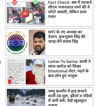
Fact Check: बस में लटकते
सीएम भजनलाल शर्मा की ये
फोटो असली, लेकिन दावा
गलत
WFI के नए अध्यक्ष का
ऐलान, बृजभूषण सिंह की
जगह लेंगे संजय सिंह
Letter To Santa: बच्ची ने
ी
सांता क्लॉज़ को लिखा
Emotional लेटर, पढ़ने के
बाद लोग हुए भावुक
जम्मू कश्मीर में हाड़ कंपाने
वाली ठंड शुरू, झीलों व नदियों
में जमी बर्फ; देखें खूबसूरत
नजारा