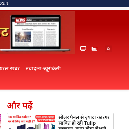
OGIN
ायरल खबर
तबादला-ब्यूरोक्रेसी
और पढ़ें
सोलर पैनल से ज़्यादा कारगर
साबित हो रही Tulip
टरबाइन, खत्म होगा रोशनी