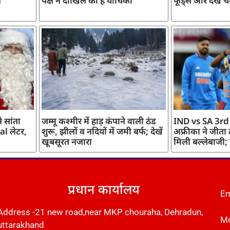
ज
पक्ष ने दाखिल की है याचिका
फूड्स और देखें च
 सांता
जम्मू कश्मीर में हाड़ कंपाने वाली ठंड
IND vs SA 3rd
l लेटर,
शुरू, झीलों व नदियों में जमी बर्फ; देखें
अफ्रीका ने जीता
खूबसूरत नजारा
मिली बल्लेबाजी;
प्रधान कार्यालय
Em
Address -21 new road,near MKP chouraha, Dehradun,
Mo
uttarakhand