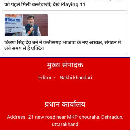
को पहले मिली बल्लेबाजी; देखें Playing 11
किरण सिंह देव बने ने छत्तीसगढ़ भाजपा के नए अध्यक्ष, संगठन में
लंबे समय से हैं एक्टिव
मुख्य संपादक
Editor :- Rakhi khanduri
DM Stack
प्रधान कार्यालय
Address -21 new road,near MKP chouraha, Dehradun,
uttarakhand