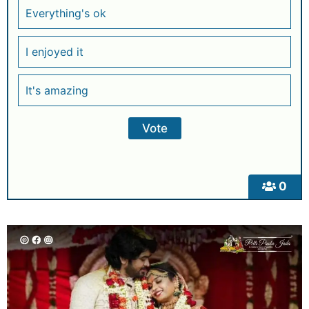
Everything's ok
I enjoyed it
It's amazing
0