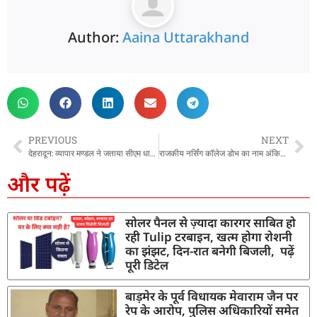
Author:
Aaina Uttarakhand
PREVIOUS
NEXT
देहरादून: व्यापार मण्डल ने जताया सीएम धामी का आभार….
राजकीय नर्सिंग कॉलेज डोभ का नाम अंकिता भंडारी रखने पर सियासत, विपक्ष ने लगाया झूठ बोलने का आरोप
और पढ़ें
सोलर पैनल से ज़्यादा कारगर साबित हो
रही Tulip टरबाइन, खत्म होगा रोशनी
का झंझट, दिन-रात बनेगी बिजली, पढ़ें
पूरी डिटेल
बाड़मेर के पूर्व विधायक मेवाराम जैन पर
रेप के आरोप, पुलिस अधिकारियों समेत