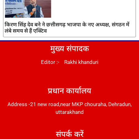
किरण सिंह देव बने ने छत्तीसगढ़ भाजपा के नए अध्यक्ष, संगठन में
लंबे समय से हैं एक्टिव
मुख्य संपादक
Editor :- Rakhi khanduri
DM Stack
प्रधान कार्यालय
Address -21 new road,near MKP chouraha, Dehradun,
uttarakhand
संपर्क करें