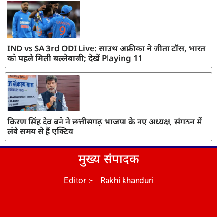
IND vs SA 3rd ODI Live: साउथ अफ्रीका ने जीता टॉस, भारत
को पहले मिली बल्लेबाजी; देखें Playing 11
किरण सिंह देव बने ने छत्तीसगढ़ भाजपा के नए अध्यक्ष, संगठन में
लंबे समय से हैं एक्टिव
मुख्य संपादक
Editor :- Rakhi khanduri
DM Stack