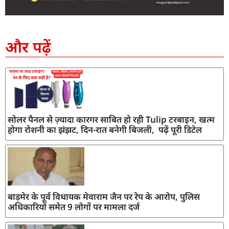
SEO Company in India
AI Tool Review
AI Development Services
Digital Marketing Agency
और पढ़ें
सोलर पैनल से ज़्यादा कारगर साबित हो रही Tulip टरबाइन, खत्म
होगा रोशनी का झंझट, दिन-रात बनेगी बिजली, पढ़ें पूरी डिटेल
बाड़मेर के पूर्व विधायक मेवाराम जैन पर रेप के आरोप, पुलिस
अधिकारियों समेत 9 लोगों पर मामला दर्ज