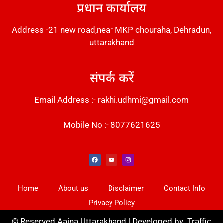
प्रधान कार्यालय
Address -21 new road,near MKP chouraha, Dehradun,
uttarakhand
संपर्क करें
Email Address :- rakhi.udhmi@gmail.com
Mobile No :- 8077621625
Instant Messaging Tool
Law Scholar Hub
Alfa Owl CRM Software
AI SEO Pack
Factory Desk AI
Real Estate Services
Custom Cybersecurity Software Solutions
Web Development Agency
News Portal Development
Home
About us
Disclaimer
Contact Info
Privacy Policy
©
Reserved Aaina Uttarakhand | Developed by
Traffic