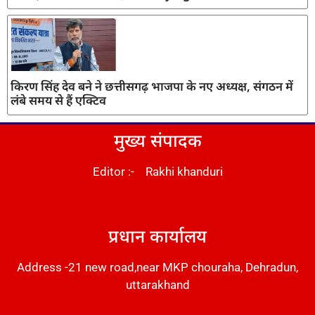
किरण सिंह देव बने ने छत्तीसगढ़ भाजपा के नए अध्यक्ष, संगठन में
लंबे समय से हैं एक्टिव
मुख्य संपादक
Editor :- Rakhi khanduri
DM Stack
प्रधान कार्यालय
Address -21 new road,near MKP chouraha, Dehradun,
uttarakhand