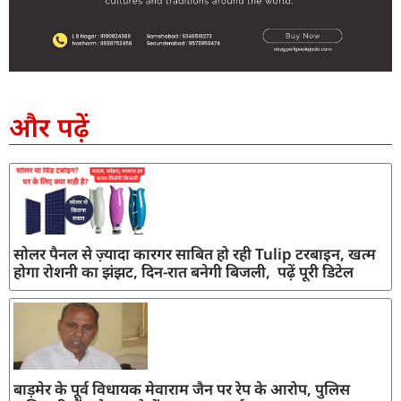
SEO Company in India
AI Tool Review
AI Development Services
Digital Marketing Agency
और पढ़ें
सोलर पैनल से ज़्यादा कारगर साबित हो रही Tulip टरबाइन, खत्म
होगा रोशनी का झंझट, दिन-रात बनेगी बिजली, पढ़ें पूरी डिटेल
बाड़मेर के पूर्व विधायक मेवाराम जैन पर रेप के आरोप, पुलिस