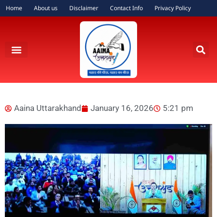
Home
About us
Disclaimer
Contact Info
Privacy Policy
Aaina Uttarakhand
January 16, 2026
5:21 pm