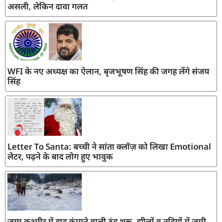
असली, लेकिन दावा गलत
WFI के नए अध्यक्ष का ऐलान, बृजभूषण सिंह की जगह लेंगे संजय
सिंह
Letter To Santa: बच्ची ने सांता क्लॉज़ को लिखा Emotional
लेटर, पढ़ने के बाद लोग हुए भावुक
जम्मू कश्मीर में हाड़ कंपाने वाली ठंड शुरू, झीलों व नदियों में जमी