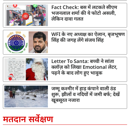
Fact Check: बस में लटकते सीएम
भजनलाल शर्मा की ये फोटो असली,
लेकिन दावा गलत
WFI के नए अध्यक्ष का ऐलान, बृजभूषण
सिंह की जगह लेंगे संजय सिंह
Letter To Santa: बच्ची ने सांता
क्लॉज़ को लिखा Emotional लेटर,
पढ़ने के बाद लोग हुए भावुक
जम्मू कश्मीर में हाड़ कंपाने वाली ठंड
शुरू, झीलों व नदियों में जमी बर्फ; देखें
खूबसूरत नजारा
मतदान सर्वेक्षण