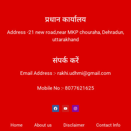
DM Stack
प्रधान कार्यालय
Address -21 new road,near MKP chouraha, Dehradun,
uttarakhand
संपर्क करें
Email Address :- rakhi.udhmi@gmail.com
Mobile No :- 8077621625
Instant Messaging Tool
Law Scholar Hub
Alfa Owl CRM Software
AI SEO Pack
Factory Desk AI
Real Estate Services
Custom Cybersecurity Software Solutions
Web Development Agency
News Portal Development
Home
About us
Disclaimer
Contact Info